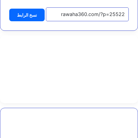
ه
د
نسخ الرابط
ا
ء
و
ج
ر
ح
ى
ا
ل
ه
ج
و
م
ا
ل
إ
ر
ه
للسلطة
ا
المحلية
ب
في
ي
تعز