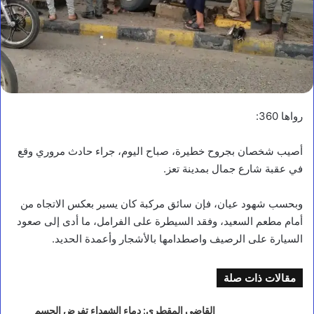
رواها 360:
أصيب شخصان بجروح خطيرة، صباح اليوم، جراء حادث مروري وقع
في عقبة شارع جمال بمدينة تعز.
وبحسب شهود عيان، فإن سائق مركبة كان يسير بعكس الاتجاه من
أمام مطعم السعيد، وفقد السيطرة على الفرامل، ما أدى إلى صعود
أخبار محلية
السيارة على الرصيف واصطدامها بالأشجار وأعمدة الحديد.
ر
ئ
مقالات ذات صلة
ي
س
م
القاضي المقطري: دماء الشهداء تفرض الحسم