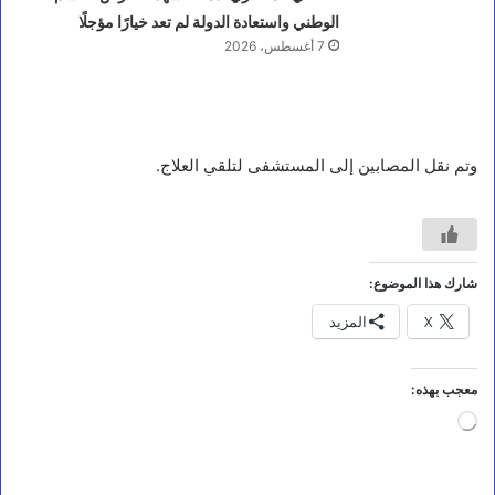
ج
الوطني واستعادة الدولة لم تعد خيارًا مؤجلًا
ل
7 أغسطس، 2026
س
ا
ل
ق
ي
ا
وتم نقل المصابين إلى المستشفى لتلقي العلاج.
د
ة
ي
و
ج
ه
شارك هذا الموضوع:
ب
X
المزيد
ر
ع
ا
ي
معجب بهذه:
ة
جاري
ا
التحميل…
س
ر
ش