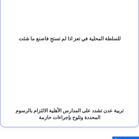
ا
اذا
ل
لم
ح
تستحِ
و
فاصنع
ث
ي
ما
و
شئت
للسلطة المحلية في تعز اذا لم تستحِ فاصنع ما شئت
ا
ل
تربية
ر
عدن
د
تشدد
ا
على
ل
المدارس
ح
الأهلية
ا
ز
الالتزام
م
بالرسوم
ع
المحددة
ل
وتلوح
تربية عدن تشدد على المدارس الأهلية الالتزام بالرسوم
ى
بإجراءات
المحددة وتلوح بإجراءات حازمة
م
حازمة
ص
د
ر