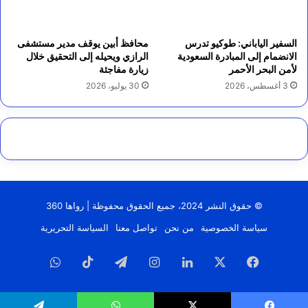
السفير الياباني: طوكيو تدرس
محافظ أبين يوقف مدير مستشفى
الانضمام إلى المبادرة السعودية
الرازي ويحيله إلى التحقيق خلال
لأمن البحر الأحمر
زيارة مفاجئة
3 أغسطس، 2026
30 يوليو، 2026
© حقوق النشر 2024، جميع الحقوق محفوظة | رواها 360
سياسة الخصوصية
من نحن
تواصل معنا
السياسة التحريرية
فيسبوك
‫X
لينكدإن
انستقرام
تيلقرام
‫TikTok
واتساب