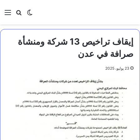
بحث عن
الوضع المظلم
الق
إيقاف تراخيص 13 شركة ومنشأة
صرافة في عدن
23 يوليو، 2025