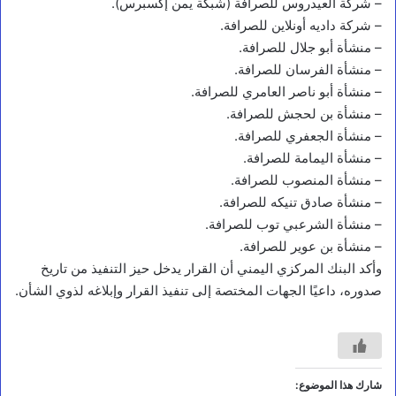
– شركة العيدروس للصرافة (شبكة يمن إكسبرس).
– شركة داديه أونلاين للصرافة.
– منشأة أبو جلال للصرافة.
– منشأة الفرسان للصرافة.
– منشأة أبو ناصر العامري للصرافة.
– منشأة بن لحجش للصرافة.
– منشأة الجعفري للصرافة.
– منشأة اليمامة للصرافة.
أخبار محلية
– منشأة المنصوب للصرافة.
ا
– منشأة صادق تنيكه للصرافة.
ل
– منشأة الشرعبي توب للصرافة.
ق
– منشأة بن عوير للصرافة.
ا
ض
وأكد البنك المركزي اليمني أن القرار يدخل حيز التنفيذ من تاريخ
ي
صدوره، داعيًا الجهات المختصة إلى تنفيذ القرار وإبلاغه لذوي الشأن.
ا
ل
م
ق
ط
ر
شارك هذا الموضوع: