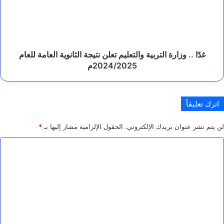
والتعليم
خ
ي
تعلن
ا
نتيجة
رً
الثانوية
ا
العامة
م
للعام
غدًا .. وزارة التربية والتعليم تعلن نتيجة الثانوية العامة للعام
ؤ
2024/2025م
2024/2025م
ج
لً
ا
اترك تعليقاً
لن يتم نشر عنوان بريدك الإلكتروني.
الحقول الإلزامية مشار إليها بـ
*
ا
ل
ت
ع
ل
ي