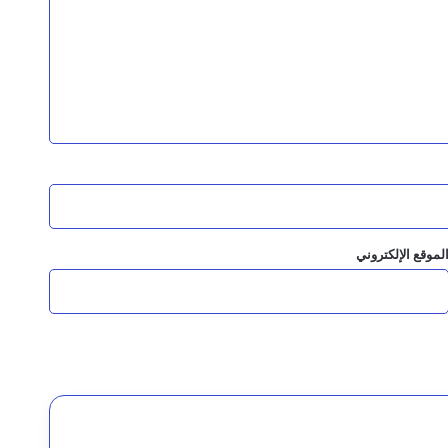
ستان.
عادة الدولة لم تعد خيارًا مؤجلًا
لموقع الإلكتروني
رئيس مجلس القيادة يوجه برعاية اسر شهداء وجرحى الهجوم الإرهابي الحوثي والرد الحازم على مصدر التهديد