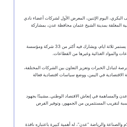
ف البكري، اليوم الإثنين، المعرض الأول لشركات أعضاء نادي
ي الصالة الرياضية المغلقة بمدينة الشيخ عثمان محافظة عدن، بمشاركة
وطاف الوزيران الاشول والبكري، في اجنحة واقسام المعرض الذي يستمر ثلاثة ايام، ويشارك فيه أكثر من 33 شركة ومؤسسة
ات والمواد الغذائية وغيرها من القطاعات.
فرصة لتبادل الخبرات وتعزيز التعاون بين الشركات المختلفة،
ية الاقتصادية في اليمن، ووضع سياسات اقتصادية فعالة
 عدن والمساهمة في إنعاش الاقتصاد الوطني..مشيدًا بجهود
اسبة لتقريب المستثمرين من الجمهور، وتوفير الفرص
 والصناعة والرياضة “عدن”، له أهمية كبيرة باعتباره نافذة