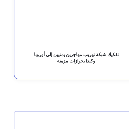
بكة
هريب
هاجرين
منيين
لى
ناقنا ولن نتخلى عنهم
وروبا
كندا
جوازات
زيفة
تفكيك شبكة تهريب مهاجرين يمنيين إلى أوروبا
وكندا بجوازات مزيفة
للطوارئ في مستشفى المظفر العام
لح عبدالحبيب” رئيس مصلحة السجون السابق
مجلس الدفاع الوطني يقر استمرار انعقاده الدائم ويتخذ قرارات لرفع الجاهزية وردع اعتداءات المليشيات الحوثية