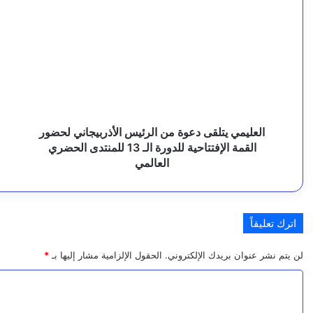
يتلقى
ش
ع
دعوة
ت
ل
من
م
الرئيس
ي
8 أغسطس، 2026
ن
الأذربيجاني
إ
اللواء عبدالرحمن اللحجي: شهداؤنا وجرحانا أمانة في أع
لحضور
أ
ع
القمة
و
الإفتتاحية
ب
م
للدورة
م
العليمي يتلقى دعوة من الرئيس الأذربيجاني لحضور
8 أغسطس، 2026
ل
الـ
القمة الإفتتاحية للدورة الـ 13 للمنتدى الحضري
مدير عام صحة تعز يتفقد الخدمات الطبية والجاهزية 
13
العالمي
ي
للمنتدى
الحضري
ة
العالمي
8 أغسطس، 2026
ض
اترك تعليقاً
رئيس مجلس القضاء الأعلى يعزّي في وفاة اللواء “صا
د
لن يتم نشر عنوان بريدك الإلكتروني.
الحقول الإلزامية مشار إليها بـ
*
ا
ا
8 أغسطس، 2026
ل
ل