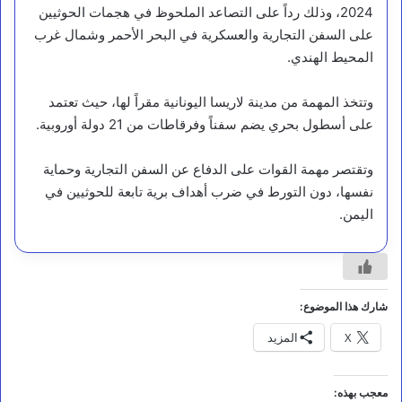
2024، وذلك رداً على التصاعد الملحوظ في هجمات الحوثيين
على السفن التجارية والعسكرية في البحر الأحمر وشمال غرب
المحيط الهندي.
وتتخذ المهمة من مدينة لاريسا اليونانية مقراً لها، حيث تعتمد
على أسطول بحري يضم سفناً وفرقاطات من 21 دولة أوروبية.
الأخبار البارزة
وتقتصر مهمة القوات على الدفاع عن السفن التجارية وحماية
نفسها، دون التورط في ضرب أهداف برية تابعة للحوثيين في
ا
ل
اليمن.
س
ع
و
د
ي
شارك هذا الموضوع:
ة
و
X
المزيد
س
ل
ط
معجب بهذه:
ن