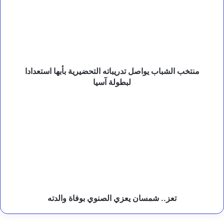
–
تدريباته
ا
التحضيرية
ل
بأبها
ف
استعدادا
ر
لبطولة
ق
ة
آسيا
ا
منتخب الشباب يواصل تدريباته التحضيرية بأبها استعدادا
ل
لبطولة آسيا
ث
ا
تعز..
ل
شمسان
ث
يعزي
ة
الصنوي
بوفاة
والدته
تعز.. شمسان يعزي الصنوي بوفاة والدته