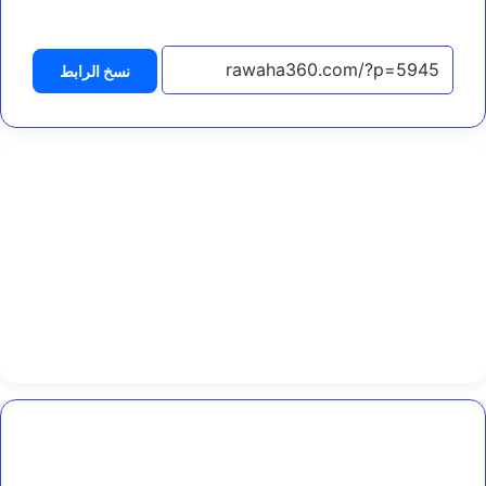
ق
ي
ا
نسخ الرابط
د
ة
ق
و
ا
ت
ا
ل
ط
و
ا
ر
ئ
ا
ل
ي
م
ن
منتخب
ي
الشباب
ة
يواصل