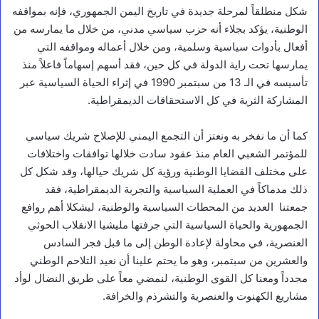
شكل منطلقاً لمرحلة جديدة في تاريخ اليمن الجمهوري، فإنه بمواقفه
الوطنية، يؤكد بجلاء أنه حزب سياسي مدني، من خلال ما يمارسه من
أفعال بأدوات سياسية وسلمية، ومن خلال أعماله ومواقفه التي
يمارسها تحت راية الدولة في كل حين، فقد أسهم إسهاماً فاعلاً منذ
تأسيسه في الـ 13 من سبتمبر 1990 في إثراء الحياة السياسية عبر
المشاركة الثرية في كل الاستحقاقات الديمقراطية.
كما أن ما نفخر به ونعتز أن التجمع اليمني للإصلاح شريك سياسي
للمؤتمر الشعبي العام منذ عقود سادت خلالها توافقات واختلافات
على مختلف القضايا الوطنية ورؤية كل شريك حيالها، وقد شكل كل
ذلك مدماكاً في العملية السياسية والتجربة الديمقراطية، فقد
جمعتنا العديد من المحطات السياسية والوطنية، ليشكلا أهم روافع
الجمهورية والحياة السياسية التي جرفتها مليشيا الانقلاب الحوثي
العنصرية، في محاولة لإعادة الوطن إلى ما قبل فجر السادس
والعشرين من سبتمبر، وهو ما يحتم علينا أن نعيد التلاحم الوطني
مجدداً ومعنا كل القوى الوطنية، لنمضي معاً على طريق النضال لوأد
مشاريع الكهنوت والعنصرية والتشرذم والخرافة.