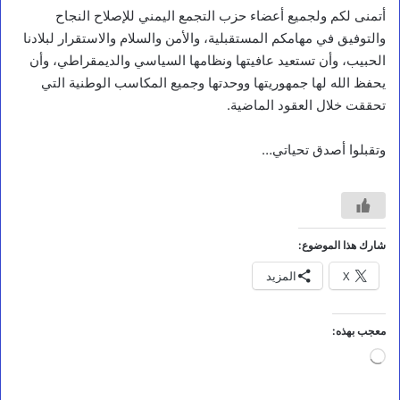
أتمنى لكم ولجميع أعضاء حزب التجمع اليمني للإصلاح النجاح
والتوفيق في مهامكم المستقبلية، والأمن والسلام والاستقرار لبلادنا
الحبيب، وأن تستعيد عافيتها ونظامها السياسي والديمقراطي، وأن
يحفظ الله لها جمهوريتها ووحدتها وجميع المكاسب الوطنية التي
تحققت خلال العقود الماضية.
وتقبلوا أصدق تحياتي…
أخبار محلية
ب
شارك هذا الموضوع:
ي
X
المزيد
ا
ن
ص
ا
معجب بهذه:
د
جاري
ر
التحميل…
ع
ن