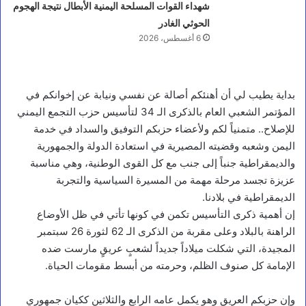
شهداء القوات المسلحة اليمنية الأبطال نتيجة الهجوم
الحوثي الغادر
6 أغسطس، 2026
بداية يطيب لي أن أهنئكم أصالة عن نفسي ونيابة عن إخوانكم في
المؤتمر الشعبي العام بالذكرى الـ 34 لتأسيس حزب التجمع اليمني
للإصلاح.. متمنياً لكم ولأعضاء حزبكم التوفيق والسداد في خدمة
اليمن وشعبه وقضيته المصيرية في استعادة الدولة والجمهورية
والديمقراطية جنباً إلى جنب مع كل القوى الوطنية، وهي مناسبة
عزيزة تجسد مرحلة مهمة من المسيرة السياسية والتجربة
الديمقراطية في بلادنا.
إن أهمية ذكرى التأسيس تكمن في كونها تأتي في ظل الأوضاع
الراهنة بالبلاد وعلى مقربة من الذكرى الـ 62 لثورة 26 سبتمبر
المجيدة، التي شكلت ميلاداً جديداً لشعبٍ عريقٍ مارست ضده
الإمامة كل صنوف الظلم، وحرمته من أبسط مقومات الحياة.
وإن حزبكم العريق وهو يكمل عامه الرابع والثلاثين ككيان جمهوري