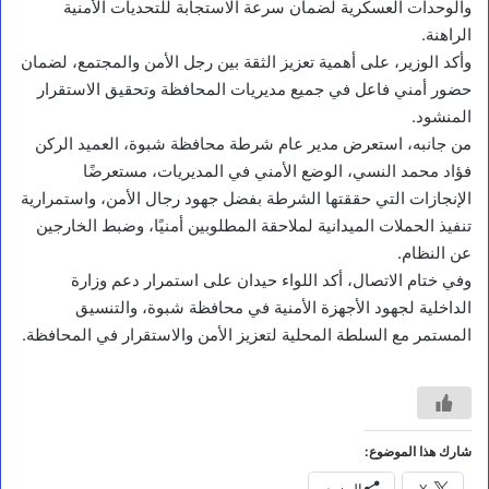
والوحدات العسكرية لضمان سرعة الاستجابة للتحديات الأمنية
الراهنة.
وأكد الوزير، على أهمية تعزيز الثقة بين رجل الأمن والمجتمع، لضمان
حضور أمني فاعل في جميع مديريات المحافظة وتحقيق الاستقرار
المنشود.
من جانبه، استعرض مدير عام شرطة محافظة شبوة، العميد الركن
فؤاد محمد النسي، الوضع الأمني في المديريات، مستعرضًا
الإنجازات التي حققتها الشرطة بفضل جهود رجال الأمن، واستمرارية
تنفيذ الحملات الميدانية لملاحقة المطلوبين أمنيًا، وضبط الخارجين
عن النظام.
وفي ختام الاتصال، أكد اللواء حيدان على استمرار دعم وزارة
الداخلية لجهود الأجهزة الأمنية في محافظة شبوة، والتنسيق
أخبار محلية
المستمر مع السلطة المحلية لتعزيز الأمن والاستقرار في المحافظة.
ا
ل
ف
ق
ي
شارك هذا الموضوع:
ه
X
المزيد