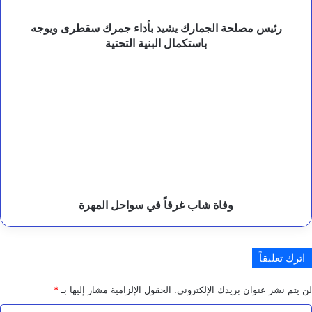
د
باستكمال
أ
البنية
رئيس مصلحة الجمارك يشيد بأداء جمرك سقطرى ويوجه
ه
التحتية
باستكمال البنية التحتية
م
ي
وفاة
ة
شاب
ا
غرقاً
ل
في
ش
سواحل
ر
ا
المهرة
ك
ا
ت
ا
وفاة شاب غرقاً في سواحل المهرة
ل
إ
ن
س
اترك تعليقاً
ا
ن
ي
لن يتم نشر عنوان بريدك الإلكتروني.
الحقول الإلزامية مشار إليها بـ
*
ة