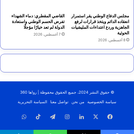
مجلس الدفاع الوطني يقر استمرار
القاضي المقطري: دماء الشهداء
انعقاده الدائم ويتخذ قرارات لرفع
تفرض الحسم الوطني واستعادة
الجاهزية وردع اعتداءات المليشيات
الدولة لم تعد خيارًا مؤجلًا
الحوثية
7 أغسطس، 2026
8 أغسطس، 2026
© حقوق النشر 2024، جميع الحقوق محفوظة | رواها 360
سياسة الخصوصية
من نحن
تواصل معنا
السياسة التحريرية
فيسبوك
‫X
لينكدإن
انستقرام
تيلقرام
‫TikTok
واتساب