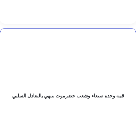
.
أ
م
ي
ن
ع
ب
قمة
د
وحدة
ا
صنعاء
ل
وشعب
خ
حضرموت
ا
تنتهي
ل
بالتعادل
ق
السلبي
ا
ل
ع
قمة وحدة صنعاء وشعب حضرموت تنتهي بالتعادل السلبي
ل
ي
قرار
م
رئاسي
ي
بتعيين
.
مستشار
لرئيس