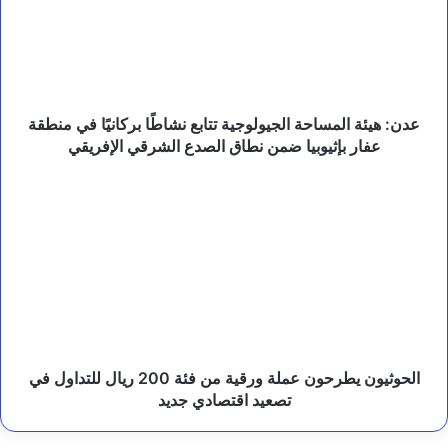
ع
تتابع
و
نشاطًا
ي
بركانيًا
ؤ
في
ك
د
منطقة
أ
عفار
عدن: هيئة المساحة الجيولوجية تتابع نشاطًا بركانيًا في منطقة
ه
بإثيوبيا
عفار بإثيوبيا ضمن نطاق الصدع الشرقي الإفريقي
م
ضمن
ي
نطاق
الحوثيون
ة
الصدع
يطرحون
ا
الشرقي
عملة
ل
الإفريقي
ورقية
ش
من
ر
ا
فئة
ك
200
ا
ريال
ت
للتداول
ا
في
الحوثيون يطرحون عملة ورقية من فئة 200 ريال للتداول في
ل
تصعيد
تصعيد اقتصادي جديد
إ
اقتصادي
ن
جديد
س