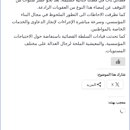
ف
التوقف عن إمضاء هذا النوع من العقوبات الرادعة.
ق
ي
كما تطرقت الاحاطات الى التطور الملحوظ في مجال البناء
ه
المؤسسي، وسرعة مباشرة الإجراءات لإنجاز الدعاوى والخدمات
ي
الخاصة بالمواطنين.
ت
ف
كما تحدثت قيادات السلطة القضائية باستفاضة حول الاحتياجات
ق
المؤسسية، والمعيشية الملحة لرجال العدالة على مختلف
د
المستويات.
م
ش
ا
ر
ي
شارك هذا الموضوع:
ع
X
المزيد
ا
ل
ح
م
معجب بهذه:
ا
جاري
ي
ة
التحميل…
و
ا