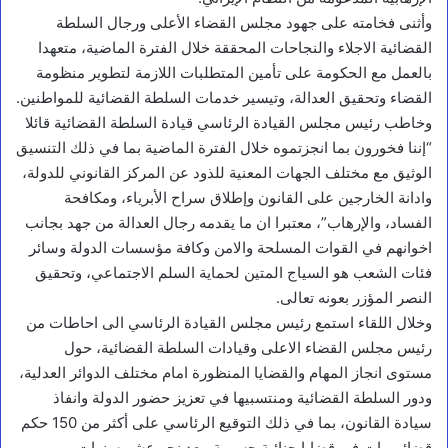
وأثنى فخامته على جهود مجلس القضاء الأعلى ورجال السلطة
القضائية الاجلاء والنجاحات المحققة خلال الفترة الماضية، متعهدا
بالعمل مع الحكومة على تأمين المتطلبات اللازمة لتطوير منظومة
القضاء وتحقيق العدالة، وتيسير خدمات السلطة القضائية للمواطنين.
وخاطب رئيس مجلس القيادة الرئاسي قيادة السلطة القضائية قائلا
“إننا فخورون بما انجزتموه خلال الفترة الماضية بما في ذلك التنسيق
الوثيق مع مختلف الجهات المعنية للذود عن المركز القانوني للدولة،
وادانة الخارجين على القانون وإطلاق سراح الأبرياء، ومكافحة
الفساد، والإرهاب”، معتبرا ان ما يقدمه رجال العدالة من جهد بجانب
اخوانهم في القوات المسلحة والامن وكافة مؤسسات الدولة وسائر
فئات الشعب هو السياج المتين لحماية السلم الاجتماعي، وتحقيق
النصر المؤزر بعونه تعالى.
وخلال اللقاء استمع رئيس مجلس القيادة الرئاسي الى احاطات من
رئيس مجلس القضاء الاعلى وقيادات السلطة القضائية، حول
مستوى انجاز المهام والقضايا المنظورة امام مختلف الدوائر العدلية،
أخبار محلية
ودور السلطة القضائية ومنتسبيها في تعزيز حضور الدولة وانفاذ
ا
سيادة القانون، بما في ذلك التوقيع الرئاسي على أكثر من 150 حكم
ل
قضائي بات في قضايا جنائية جسيمة، بعد نحو عشر سنوات من