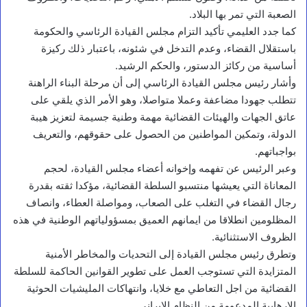
الصعبة التي تمر بها البلاد.
كما جدد العليمي تأكيد التزام مجلس القيادة الرئاسي والحكومة
باستقلال القضاء، وعدم التدخل في شئونه، باعتبار ذلك ركيزة
أساسية من ركائز الدستور، والحكم الرشيد.
وأشار رئيس مجلس القيادة الرئاسي إلى أن مرحلة البناء الراهنة
تتطلب جهودا مضاعفة وعملا متواصلا، وهو الأمر الذي يلقي على
عاتق الجهات والهيئات القضائية مهمة وطنية جسيمة لتعزيز هيبة
الدولة، وتمكين المواطنين من الحصول على حقوقهم، والتعريف
بواجباتهم.
وعبر الرئيس عن تفهمه وإخوانه أعضاء مجلس القيادة، لحجم
المعاناة التي يعيشها منتسبو السلطة القضائية، مؤكدا ثقته بقدرة
رجال القضاء في التغلب على الصعاب، ومواصلة العطاء، وانصاف
المظلومين انطلاقا من ايمانهم العميق بمسؤولياتهم الوطنية في هذه
الظروف الاستثنائية.
وتطرق رئيس مجلس القيادة إلى التحديات والمخاطر الأمنية
المتزايدة التي تستوجب العمل على تطوير القوانين الحاكمة للسلطة
القضائية من اجل التعاطي مع خلايا، وانتهاكات المليشيات الحوثية
الإرهابية المدعومة من النظام الإيراني.