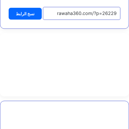
ل
م
نسخ الرابط
ي
ا
ه
و
ا
ل
ت
غ
ذ
ي
ة
ب
ا
ل
م
خ
ا
و
عدن:
م
هيئة
و
المساحة
ز
الجيولوجية