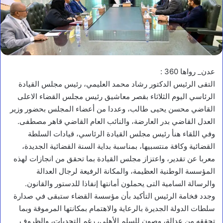
عدن_ رواها 360 :
التقى الرئيس الدكتور رشاد محمد العليمي، رئيس مجلس القيادة
الرئاسي اليوم الثلاثاء بقصر معاشيق رئيس مجلس القضاء الاعلى
القاضي محسن يحيى طالب، وعددا من أعضاء المجلس بحضور وزير
العدل القاضي بدر العارضة، والنائب العام القاضي قاهر مصطفى.
وفي اللقاء هنأ رئيس مجلس القيادة الرئاسي، قيادات السلطة
القضائية وكافة منتسبيها، بمناسبة بداية السنة القضائية الجديدة،
معربا عن تقدير، واعتزاز مجلس القيادة بما تحقق من انجازات لهذه
المؤسسة الوطنية العظيمة، والمكانة الرفيعة لرجال العدالة
والرسالة السامية التى يحملون أمانتها إنفاذا للدستور والقانون.
وجدد فخامة الرئيس التأكيد بأن مؤسسة القضاء ستبقى في صدارة
سلطات الدولة الجديرة بالرعاية والاهتمام بمكانتها المرموقة وبما
تحققه من عدالة، وصون للسلم الأهلي، رغم التحديات، والظروف