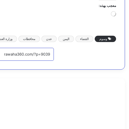
معجب بهذه:
ج
ا
ر
ي
ا
وسوم
القضاء
اليمن
عدن
محافظات
وزارة العد
ل
ت
ح
م
ي
ل
أخبار محلية
…
1
اقرأ التا
3
أ
غ
س
ط
س