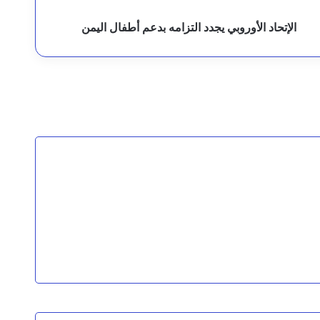
الإتحاد الأوروبي يجدد التزامه بدعم أطفال اليمن
 الصرف
معاناة بحارين يمنيين
 أراضي اليمن
 اتفاق سري