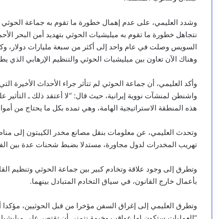
وشدد العليمي، على عدم إهمال خطورة ما تقوم به جماعة الحوثي بت
نتجاهل خطورة ما تقوم به ميليشيات الحوثي بتهديد أمن البحر الأح
السويس وصلت في عام واحد إلى أكثر من سبعة مليارات دولار، وكذل
وهناك الآن تعاون بين ميليشيات الحوثي والتنظيم الإرهابي الذ
وأكد العليمي، أن جماعة الحوثي لم تتأثر جراء الأحداث الأخيرة الت
واشنطن لمنشآت نووية إيرانية، حيث قال: “لا أعتقد ذلك ـ التأثير ع
هذه المنطقة الاستراتيجية الهامة، وهي تمده بكل ما يحتاج من أموا
وتحدث العليمي، عن معلومات بنقل مصانع مخدر الكيبتون إلى من
تهريب المخدرات لدول مجاورة، مستدلا بضبط شحنات عدة بين الفين
وتطرق إلى وجود علاقة وتخادم كبير بين جماعة الحوثي وتنظيم القاع
بأعمال خارج القانون، في سياق التخادم المتبادل بينهما.
وتطرق العليمي إلى إغراق السفن مؤخرا من قبل الحوثيين، مؤكدا أن
“العمليات ستكون لها عواقب وخيمة نتمنى أن تقتصر على ميليشيا ال