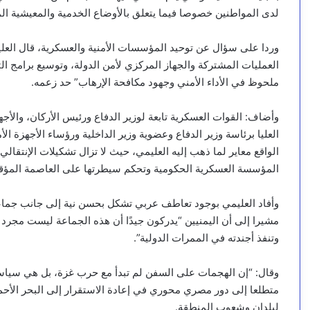
لدى المواطنين خصوصا فيما يتعلق بالأوضاع الخدمية والمعيشية ا
وردا على سؤال عن توحيد المؤسسات الأمنية والعسكرية، قال العليمي:
العمليات المشتركة والجهاز المركزي لأمن الدولة، وتوسيع برامج ال
ملحوظ في الأداء الأمني وجهود مكافحة الإرهاب” حد زعمه.
وأضاف: القوات العسكرية تابعة لوزير الدفاع ورئيس الأركان، والأجهز
العليا برئاسة وزير الدفاع وعضوية وزير الداخلية ورؤساء الأجهزة الأم
الواقع معاير لما ذهب إليه العليمي، حيث لا تزال تشكيلات الإنتقالي 
المؤسسة العسكرية الحكومية وتحكم سيطرتها على العاصمة المؤق
وأفاد العليمي بوجود تعاطف عربي تشكل بحسن نية إلى جانب جماعة
مشيرا إلى أن اليمنيين “يدركون جيدًا أن هذه الجماعة ليست مجرد تم
وتنفذ أجندته في الممرات الدولية”.
وقال: “إن الهجمات على السفن لم تبدأ مع حرب غزة، بل هي سياسة
متطلعا إلى دور مصري محوري في إعادة الاستقرار إلى البحر الأح
لبلدان وشعوب المنطقة.