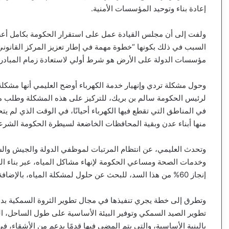
إعادة بناء وتوحيد المؤسسات الأمنية.
ولفت إلى أن مجلس القيادة عمل على استقرار الحكومة بكامل أعضا
السبب في ذلك بكونها “خطوة مهمة في إطار تعزيز المركز القانون
مؤسسات الدولة على الأرض هو شرط أولي لاستعادة زمام المبادرة
وحول مشكلة تردي وإنهيار خدمة الكهرباء أوضح العليمي أنها مشكلة
لرئيس الحكومة سالم بن بريك، للتركيز على هذه المشكلة وطلب منه
في المناطق التي تقطع فيها الكهرباء أحيانًا، في الوقت الذي لم يت
منها أبناء عدن وبقية المحافظات الخاضعة لسيطرة الحكومة الشرعي
وتحدث العليمي، عن انتظام المرتبات لموظفي الدولة والجيش والشر
وخدمات الصحة ومساعي الحكومة لإنهاء مشاكل المياه، عبر بناء ا
إنجاز 60% من هذا السد، للبحث عن حلول لمشكلة المياه، بالإضافة إلى إنشاء سدود في تعز والضالع ويافع وغيرها.
وتطرق إلى خطة يجري تنفيذها في مجال تطوير الثروة السمكية بدع
بالبنية الأساسية، والتي يتم المضي فيها قدمًا بدعم من الأشقاء، 