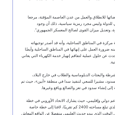
ئها للانطلاق والعمل من عدن العاصمة المؤقتة، مرجعا
ي للدولة وليس مجرد رمزية سياسية، ذلك أن وجود
، وتعديل ميزان القوى لصالح المعسكر الجمهوري”.
 مركزة في المناطق الساحلية، وأنه قد أصدر توجيهاته
 ضرورة العمل على إنهائها في المناطق الساحلية وأيضًا
حدث عن حلول عملية لتفاقم إنهيار خدمة الكهرباء التي يعاني
ة.
طة والبعثات الدبلوماسية والطلاب في خارج البلاد،
لسدود، مشيرا للسعي لتنفيذ سدا في منطقة «أبين»، حيث تم
م دولي وإقليمي، حيث يشارك الاتحاد الأوروبي في خطة
تطوير الصيد السمكي وتوفير البيئة الأساسية على طول الساحل، الذي تبلغ مساحته 2400 كم تقريبًا، لافتا إلى خطة خاصة
في الوقت الذي يبدو حديث العليمي منفصلا عن الواقع المعاش