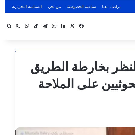
تواصل معنا
سياسة الخصوصية
من نحن
السياسة التحريرية
‫X
فيسبوك
لينكدإن
انستقرام
تيلقرام
‫TikTok
واتساب
بحث
الوضع ا
النظر بخارطة الطريق
وثيين على الملاحة