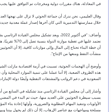
في المعادلة، هناك مقررات دولية ومخرجات تم التوافق عليها يجب أن
وقال العليمي، نحن ندرك أن جماعة الحوثي لا تزال على نهجها العد
خلال ممارستها التدميرية التي كان آخرها إصدار عملة معدنية جديدة
وأضاف: “في أكتوبر 2022، وبعد تشكيل مجلس القيا
نعتمد عليها في تغطي
أن خطة البناء تحتاج إلى المال وإلى موازنات كافية، إلا أن الحوث
منشآت النفط ومنعها من الإنتاج”.
وأوضح أن الهجمات الحوثية، تسببت في أزمة اقتصادية مازلت الشرعي
السعودية في دعم الرواتب والمشتقات النفطية وأيضًا دولة الإمارات 
بسبب سيطرة الحوثيين على العديد منها، حيث تم البدء في المضي ق
الأولويات وتنفيذ المهام المطلوبة والضرورية، وأولها إعادة بناء 
مسلحة ومواجهات مع عناصر الإرهاب، إلا أن ذلك لم يحول بيننا وب