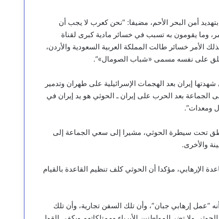
هديد أمن البحر الأحم، مضيفا: “نحن كعرب لا يجب أن
مر، وما يقومون به تسبب في خسائر مادية كبرى لقناة
ك الأمر خسائر طالت المملكة العربية السعودية والأردن،
ي يطلق على نفسه مسمى «شباب الصومال»”.
ي شهدتها إيران بعد الهجمات الإسرائيلية على طهران وتدمير
لى الجماعة بعد الحرب على إيران ـ الحوثي هو يد إيران في
ل ومعدات”.
اطق تحت سيطرة الحوثي، مشيرا إلى سعي الجماعة إلى
ة والأخرى.
دة الإرهابي، مؤكدا أن الحوثي كلف تنظيم القاعدة بالقيام
ه “عمل إرهابي جبان”، وأن تلك السفن تجارية، وأن تلك
حوثي ولا تضر المواطنين الأبرياء وممتلكاتهم ويكفي القول