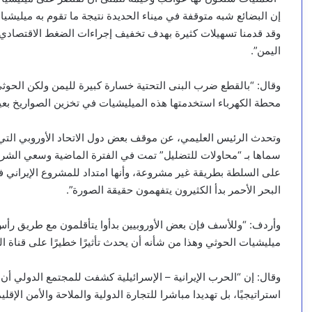
إن البضائع شبه متوقفة في ميناء الحديدة نتيجة ما تقوم به ميليش
اليمن”.
وقال: “بالقطع ضرب البنى التحتية خسارة كبيرة لليمن ولكن الحوث
محطة الكهرباء استخدمتها هذه الميليشيات في تخزين الصواريخ بعي
وتحدث الرئيس العليمي، عن موقف بعض دول الاتحاد الأوروبي التي ل
سماها بـ “محاولات للتضليل” تمت في الفترة الماضية وسعي الشر
على السلطة بطريقة غير مشروعة، وأنها امتداد للمشروع الإيراني في 
البحر الأحمر بدأ الكثيرون يتفهمون حقيقة الصورة”.
وأردف: “وللأسف فإن بعض الأوروبيين بدأوا يتأقلمون مع طريق رأس 
ميليشيات الحوثي وهذا من شأنه أن يحدث تأثيرًا خطيرًا على قناة ا
وقال: إن “الحرب الإيرانية – الإسرائيلية كشفت للمجتمع الدولي أن
استراتيجيًا، بل تهديدا مباشرا للتجارة الدولية والملاحة والأمن الإقلي