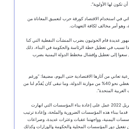
 تكون لها الأولوية”.
ائي في استخدام الاقتصاد كورقة حرب لتعميق المعاناة من
، وهو أمر مخالف لكافة التعهدات.
دة الرئاسي بشهور عديدة قام الحوثيون بضرب المنشآت النفطية التي كنا
ة موازنة الدولة بنسبة تصل إلى 70% تقريبًا، هذا تسبب في تعطيل خطة الرئاسة والحكومة في البناء، ذلك
يين سعوا إلى تعطيل وإفشال مخطط الدولة اليمنية بضرب
ة تعاني من آثارها الاقتصادية حتى اليوم، مضيفا: “ورغم
هذه الظروف الصعبة، إلا أننا عملنا على تنمية الموارد المحلية وأن نغطي نحو 40% من موازنة الدولة، وما تبقى كان يُقدَّم لنا من
العربية المتحدة”.
وأشار إلى أن مجلس القيادة الرئاسي منذ تشكيله في السابع من أبريل 2022 عمل على إعادة بناء المؤسسات التي انهارت
دما ببناء هذه المؤسسات الضرورية والملحة، وإعادة ترتيب
المؤسسات اليمنية، وواجهتنا عقبات وعثرات عديدة، وصراعات
ين تفعيل دور المؤسسات المحلية والحكومة والوزارات وكذلك