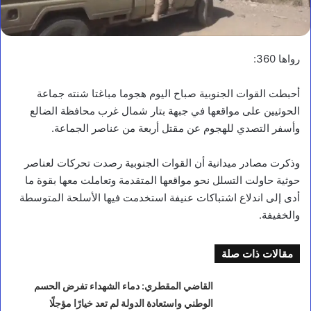
رواها 360:
أحبطت القوات الجنوبية صباح اليوم هجوما مباغتا شنته جماعة
الحوثيين على مواقعها في جبهة بتار شمال غرب محافظة الضالع
وأسفر التصدي للهجوم عن مقتل أربعة من عناصر الجماعة.
وذكرت مصادر ميدانية أن القوات الجنوبية رصدت تحركات لعناصر
حوثية حاولت التسلل نحو مواقعها المتقدمة وتعاملت معها بقوة ما
أدى إلى اندلاع اشتباكات عنيفة استخدمت فيها الأسلحة المتوسطة
والخفيفة.
أخبار محلية
مقالات ذات صلة
ر
ئ
القاضي المقطري: دماء الشهداء تفرض الحسم
ي
الوطني واستعادة الدولة لم تعد خيارًا مؤجلًا
س