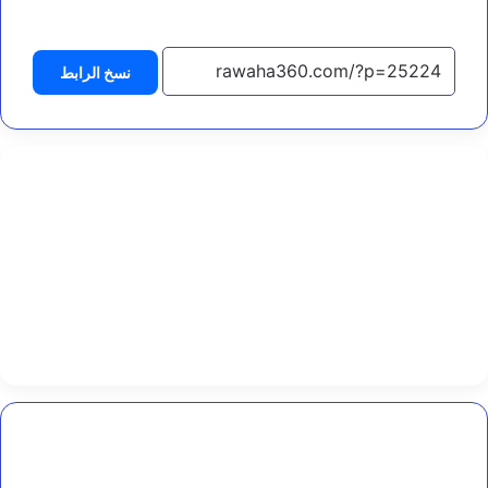
ش
ه
د
نسخ الرابط
ا
ء
و
ج
ر
ح
ى
ا
ل
ه
ج
و
م
ا
ل
إ
ر
ه
اليمنية
ا
توسّع
ب
عملياتها..