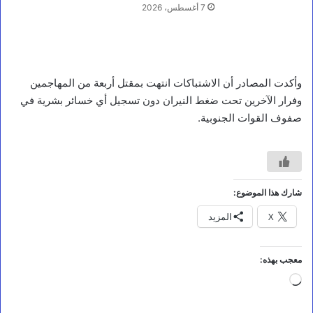
م
7 أغسطس، 2026
ج
ل
س
ا
ل
وأكدت المصادر أن الاشتباكات انتهت بمقتل أربعة من المهاجمين
ق
ي
وفرار الآخرين تحت ضغط النيران دون تسجيل أي خسائر بشرية في
ا
صفوف القوات الجنوبية.
د
ة
ي
و
ج
ه
شارك هذا الموضوع:
ب
X
المزيد
ر
ع
ا
ي
معجب بهذه:
ة
جاري
ا
س
التحميل…
ر