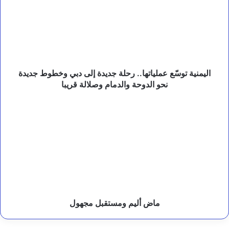
ي
رحلة
ا
جديدة
ل
إلى
ح
دبي
و
وخطوط
ث
ي
جديدة
و
نحو
اليمنية توسّع عملياتها.. رحلة جديدة إلى دبي وخطوط جديدة
ا
الدوحة
نحو الدوحة والدمام وصلالة قريبا
ل
والدمام
ر
وصلالة
ماض
د
قريبا
أليم
ا
ومستقبل
ل
مجهول
ح
ا
ز
م
ع
ل
ى
ماض أليم ومستقبل مجهول
م
ص
د