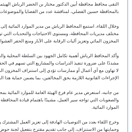
التقى محافظ محافظة أبين الدكتور مختار بن الخضر الرباش الهيثمي، 
بالمحافظة حسين الفضلي، لمناقشة عدد من القضايا والموضوعات الم
وخلال اللقاء، استمع المحافظ الرباش من مدير الموارد المائية إل
مختلف مديريات المحافظة، ومستوى الاحتياجات والتحديات التي تو
المخزون المائي وتعزيز آليات الرقابة على الآبار ومنع الحفر العشو
وأكد المحافظ الرباش أهمية تكامل الجهود بين السلطة المحلية والج
مشددًا على ضرورة تنفيذ الدراسات والمشاريع التي تسهم في الحفاظ
لا تهاون مع أي أعمال أو ممارسات تؤدي إلى استنزاف المخزون الما
الإجراءات القانونية اللازمة بحق المخالفين، بما يضمن حماية هذا الم
من جانبه، استعرض مدير عام فرع الهيئة العامة للموارد المائية بمح
والصعوبات التي تواجه سير العمل، مشيدًا باهتمام قيادة المحافظة 
الموارد المائية.
وخرج اللقاء بعدد من التوصيات الهادفة إلى تعزيز العمل المشترك وت
وحمايتها من الاستنزاف، إلى جانب تقديم مقترح بتفعيل لجنة حوض د