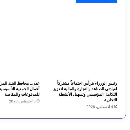
لغز محير بلا تفسير.. طفلة تتعرض لـ 9 لدغات ثعابين خلال شهرين في تعز
م
ع
و
ز
ا
ر
ة
ا
رئيس الوزراء يترأس اجتماعاً مشتركاً
عدن.. محافظ البنك المرك
ل
لقيادتي الصناعة والتجارة والمالية لتعزيز
أعمال الجمعية التأسيسية
التكامل المؤسسي وتسهيل الأنشطة
للمدفوعات والمقاصة
م
التجارية
3 أغسطس، 2026
4 أغسطس، 2026
ي
ا