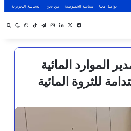
تواصل معنا
سياسة الخصوصية
من نحن
السياسة التحريرية
‫X
فيسبوك
لينكدإن
انستقرام
تيلقرام
‫TikTok
واتساب
بحث
الوضع ا
ر الموارد المائية
دامة للثروة المائية