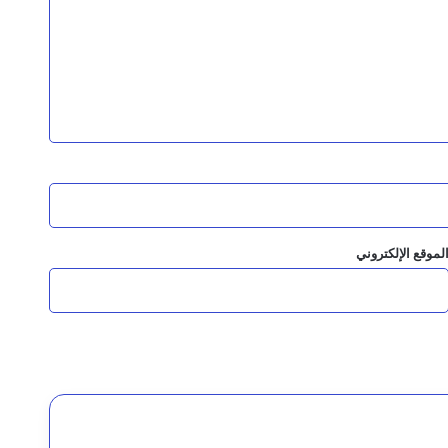
 القيادة وإحالتهم للقضاء العسكري
بالرياض
 المبادرة وبناء الدولة
لموقع الإلكتروني
التشريع وتؤكد أهمية تطوير المنظومة التشريعية