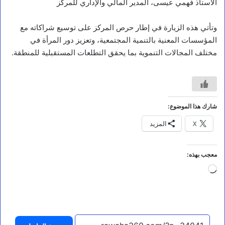
الأستاذ فهمي عيسى، المدير المالي والإداري للمركز
وتأتي هذه الزيارة في إطار حرص المركز على توسيع شراكاته مع
المؤسسات المعنية بالتنمية المجتمعية، وتعزيز دور المرأة في
مختلف المجالات التنموية بما يحقق التطلعات المستقبلية للمنطقة.
مقالات
شارك هذا الموضوع:
ح
X
المزيد
ي
ن
ن
ص
معجب بهذه:
ن
جاري
ع
م
التحميل…
ا
ي
أ
ك