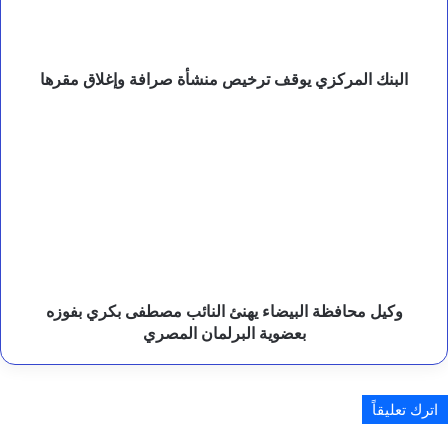
وإغلاق
ق
مقرها
ا
ل
ع
البنك المركزي يوقف ترخيص منشأة صرافة وإغلاق مقرها
ل
ي
وكيل
م
محافظة
ي
البيضاء
.
يهنئ
النائب
مصطفى
بكري
بفوزه
بعضوية
البرلمان
وكيل محافظة البيضاء يهنئ النائب مصطفى بكري بفوزه
المصري
بعضوية البرلمان المصري
اترك تعليقاً