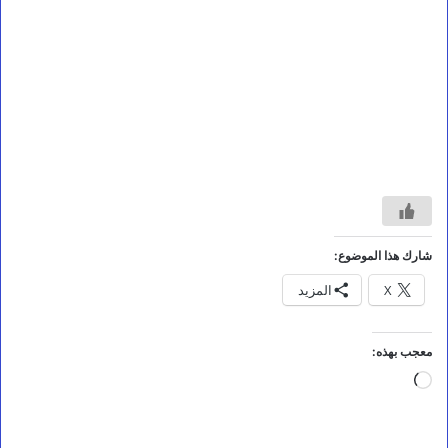
شارك هذا الموضوع:
X
المزيد
أخبار محلية
معجب بهذه:
ع
ض
جاري
و
التحميل…
م
ج