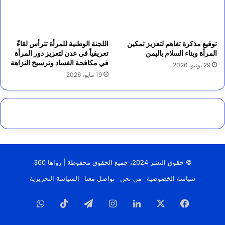
توقيع مذكرة تفاهم لتعزيز تمكين
اللجنة الوطنية للمرأة تترأس لقاءً
المرأة وبناء السلام باليمن
تعريفياً في عدن لتعزيز دور المرأة
في مكافحة الفساد وترسيخ النزاهة
29 يونيو، 2026
19 مايو، 2026
© حقوق النشر 2024، جميع الحقوق محفوظة | رواها 360
سياسة الخصوصية
من نحن
تواصل معنا
السياسة التحريرية
فيسبوك
‫X
لينكدإن
انستقرام
تيلقرام
‫TikTok
واتساب