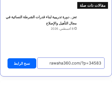
ل
مقالات ذات صلة
س
ا
ل
تعز.. دورة تدريبية لبناء قدرات الشرطة النسائية في
ق
مجال التأهيل والإصلاح
ي
8 أغسطس، 2026
ا
د
ة
ا
ل
ع
ر
ا
نسخ الرابط
د
ة
ي
ت
ر
أ
س
ا
ج
ت