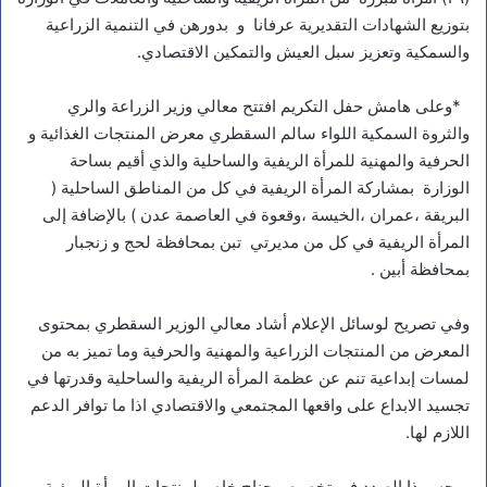
بتوزيع الشهادات التقديرية عرفانا و بدورهن في التنمية الزراعية
والسمكية وتعزيز سبل العيش والتمكين الاقتصادي.
*وعلى هامش حفل التكريم افتتح معالي وزير الزراعة والري
والثروة السمكية اللواء سالم السقطري معرض المنتجات الغذائية و
الحرفية والمهنية للمرأة الريفية والساحلية والذي أقيم بساحة
الوزارة بمشاركة المرأة الريفية في كل من المناطق الساحلية (
البريقة ،عمران ،الخيسة ،وقعوة في العاصمة عدن ) بالإضافة إلى
المرأة الريفية في كل من مديرتي تبن بمحافظة لحج و زنجبار
بمحافظة أبين .
وفي تصريح لوسائل الإعلام أشاد معالي الوزير السقطري بمحتوى
المعرض من المنتجات الزراعية والمهنية والحرفية وما تميز به من
لمسات إبداعية تنم عن عظمة المرأة الريفية والساحلية وقدرتها في
تجسيد الابداع على واقعها المجتمعي والاقتصادي اذا ما توافر الدعم
اللازم لها.
ووجه بهذا الصدد في تخصيص جناح خاص لمنتجات المرأة الريفية