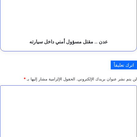
ة
مسؤول
ب
أمني
م
داخل
أ
سيارته
ر
ب
عدن .. مقتل مسؤول أمني داخل سيارته
اترك تعليقاً
لن يتم نشر عنوان بريدك الإلكتروني.
الحقول الإلزامية مشار إليها بـ
*
ا
ل
ت
ع
ل
ي