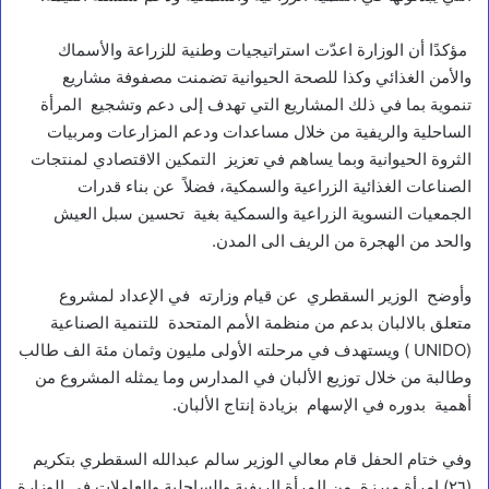
مؤكدًا أن الوزارة اعدّت استراتيجيات وطنية للزراعة والأسماك
والأمن الغذائي وكذا للصحة الحيوانية تضمنت مصفوفة مشاريع
تنموية بما في ذلك المشاريع التي تهدف إلى دعم وتشجيع المرأة
الساحلية والريفية من خلال مساعدات ودعم المزارعات ومربيات
الثروة الحيوانية وبما يساهم في تعزيز التمكين الاقتصادي لمنتجات
الصناعات الغذائية الزراعية والسمكية، فضلاً عن بناء قدرات
الجمعيات النسوية الزراعية والسمكية بغية تحسين سبل العيش
والحد من الهجرة من الريف الى المدن.
وأوضح الوزير السقطري عن قيام وزارته في الإعداد لمشروع
متعلق بالالبان بدعم من منظمة الأمم المتحدة للتنمية الصناعية
(UNIDO ) ويستهدف في مرحلته الأولى مليون وثمان مئة الف طالب
وطالبة من خلال توزيع الألبان في المدارس وما يمثله المشروع من
أهمية بدوره في الإسهام بزيادة إنتاج الألبان.
وفي ختام الحفل قام معالي الوزير سالم عبدالله السقطري بتكريم
(٢٦) امرأة مبرزة من المرأة الريفية والساحلية والعاملات في الوزارة