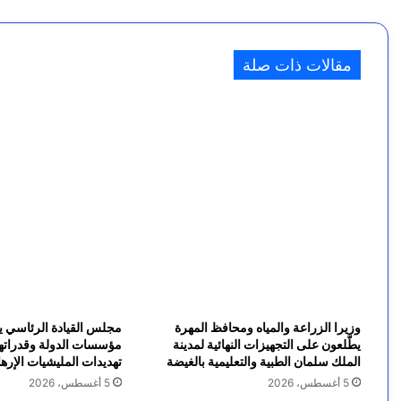
ج
ا
خ
ر
28 أبريل، 2025
ل
مقالات ذات صلة
السفير آل جابر يبحث مع سفراء أوروبيين تعزيز الدعم ا
ا
ا
ل
س
ت
ب
نُ
ت
م
ز
ب
ر
ع
2
ت
0
2
م
5
ن
وزيرا الزراعة والمياه ومحافظ المهرة
مجلس القيادة الرئاسي ي
أ
يطّلعون على التجهيزات النهائية لمدينة
مؤسسات الدولة وقدراتها 
الملك سلمان الطبية والتعليمية بالغيضة
تهديدات المليشيات الإرها
ر
5 أغسطس، 2026
5 أغسطس، 2026