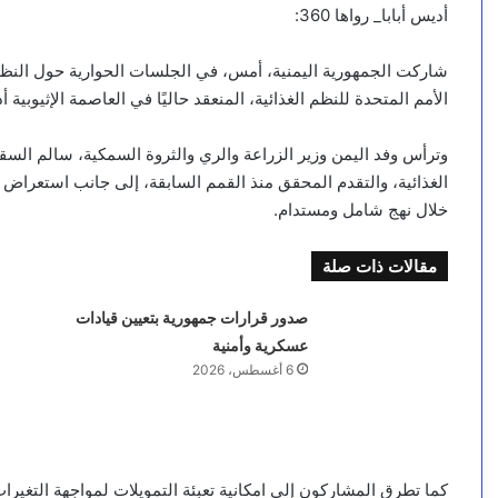
أديس أبابا_ رواها 360:
شاركت الجمهورية اليمنية، أمس، في الجلسات الحوارية حول النظ
الأمم المتحدة للنظم الغذائية، المنعقد حاليًا في العاصمة الإثيوبية أد
وترأس وفد اليمن وزير الزراعة والري والثروة السمكية، سالم ا
الغذائية، والتقدم المحقق منذ القمم السابقة، إلى جانب استعراض ف
خلال نهج شامل ومستدام.
مقالات ذات صلة
صدور قرارات جمهورية بتعيين قيادات
عسكرية وأمنية
6 أغسطس، 2026
كما تطرق المشاركون إلى امكانية تعبئة التمويلات لمواجهة التغيرات