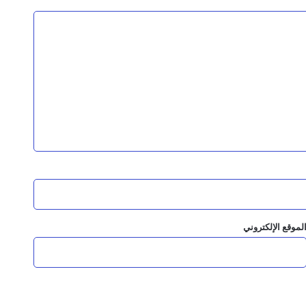
يين ويحذر من أزمة تمويل قادمة
اء بصعدة
يز سيادة القانون
لموقع الإلكتروني
ة آلاف طالب يمني من التعليم