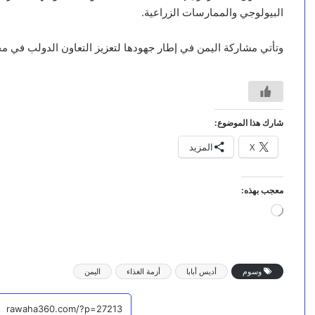
البيولوجي والممارسات الزراعية.
وتأتي مشاركة اليمن في إطار جهودها لتعزيز التعاون الدولب في مجالا
شارك هذا الموضوع:
X
المزيد
معجب بهذه:
ج
ا
ر
ي
ا
وسوم
أديس أبابا
أزمة الغذاء
اليمن
ل
ت
ح