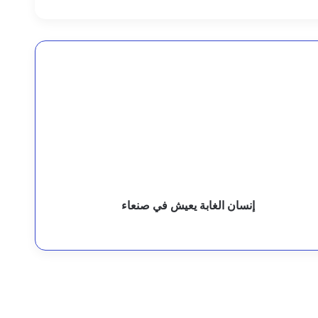
 اتفاق سري
إنسان الغابة يعيش في صنعاء
ة دقيقة
كّز على الأسماك