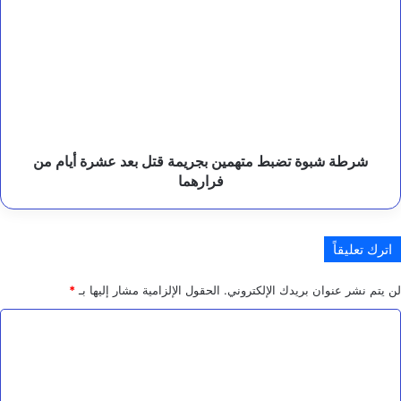
ا
شبوة
س
تضبط
ت
متهمين
ع
بجريمة
ا
قتل
د
بعد
ة
عشرة
ا
أيام
ل
من
د
شرطة شبوة تضبط متهمين بجريمة قتل بعد عشرة أيام من
و
فرارهما
فرارهما
ل
ة
؟
اترك تعليقاً
لن يتم نشر عنوان بريدك الإلكتروني.
الحقول الإلزامية مشار إليها بـ
*
ا
ل
ت