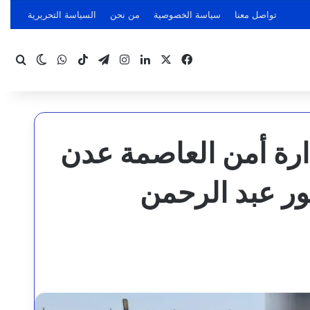
تواصل معنا
سياسة الخصوصية
من نحن
السياسة التحريرية
‫X
فيسبوك
لينكدإن
انستقرام
تيلقرام
‫TikTok
واتساب
بحث
الوضع ا
ارة أمن العاصمة عدن
ور عبد الرحمن