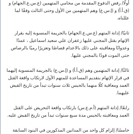
أولًا/ رفض الدفوع المقدمة من محامي المتهمين (ع.س.ع.الجهام) و
(ق.أ.أ) و (إ.س.ع) وهم المتهمين من الأول وحتى الثالث وفقًا لما
عللناه.
ثانيًا/ إدانة المتهم (ع.س.ع.الجهام) بالجريمة المنسوبة إليه بقرار
الإتهام بقتل المجني عليها زعفران علي سعيد اسماعيل ، عمدًا
وعدوانًا ومعاقبته على ذلك بالاعدام قصاصًا وتعزيرًا رميًا بالرصاص
حتى الموت قودًا بالمجني عليها.
ثالثًا/ إدانة المتهمين وهم (ق.أ.أ) و (إ.س.ع) بالجريمة المنسوبة إليهما
في قرار الإتهام بتقديم المساعدة للمتهم الأول لارتكاب واقعة القتل
العمد ومعاقبة كلًا منهما بالحبس ثلاث سنوات تبدأ من تاريخ القبض
عليهما.
رابعًا/ إدانة المتهم (أ.م.ع.س) بارتكاب واقعة التحريض على القتل
العمد ومعاقبته بالحبس مدة سبع سنوات تبدأ من تاريخ القبض عليه.
خامسًا/ إلزام كل واحد من المدانين المذكورين في البنود السابقة