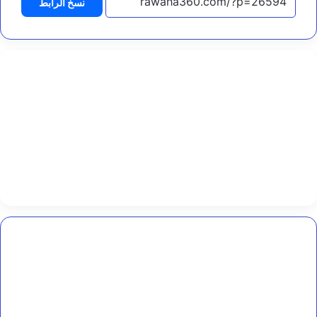
نسخ الرابط
ي
ا
ه
و
ا
ل
ت
غ
ذ
ي
ة
ب
ا
ل
م
خ
ا
و
فضيحة
م
رياضية
و
في
ز
مأرب:
ع
قوات
و
تقتحم