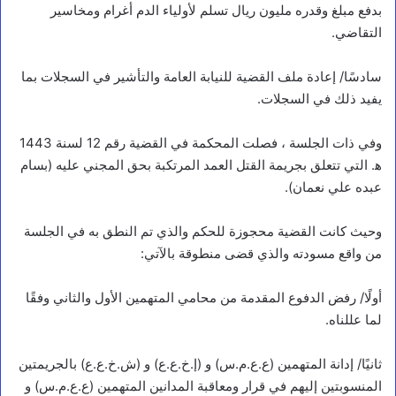
بدفع مبلغ وقدره مليون ريال تسلم لأولياء الدم أغرام ومخاسير
التقاضي.
سادسًا/ إعادة ملف القضية للنيابة العامة والتأشير في السجلات بما
يفيد ذلك في السجلات.
وفي ذات الجلسة ، فصلت المحكمة في القضية رقم 12 لسنة 1443
ه‍. التي تتعلق بجريمة القتل العمد المرتكبة بحق المجني عليه (بسام
عبده علي نعمان).
وحيث كانت القضية محجوزة للحكم والذي تم النطق به في الجلسة
من واقع مسودته والذي قضى منطوقة بالآتي:
أولًا/ رفض الدفوع المقدمة من محامي المتهمين الأول والثاني وفقًا
لما عللناه.
ثانيًا/ إدانة المتهمين (ع.ع.م.س) و (إ.خ.ع.ع) و (ش.خ.ع.ع) بالجريمتين
المنسوبتين إليهم في قرار ومعاقبة المدانين المتهمين (ع.ع.م.س) و