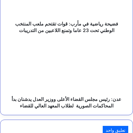
ي
ملعب
ؤ
المنتخب
ك
د
الوطني
أ
تحت
فضيحة رياضية في مأرب: قوات تقتحم ملعب المنتخب
ه
23
الوطني تحت 23 عاما وتمنع اللاعبين من التدريبات
م
عاما
ي
وتمنع
عدن:
ة
اللاعبين
رئيس
ا
من
مجلس
ل
التدريبات
القضاء
ش
الأعلى
ر
ا
ووزير
ك
العدل
ا
يدشنان
ت
بدأ
ا
المحاكمات
عدن: رئيس مجلس القضاء الأعلى ووزير العدل يدشنان بدأ
ل
الصورية
المحاكمات الصورية لطلاب المعهد العالي للقضاء
إ
لطلاب
ن
المعهد
س
العالي
ا
ن
للقضاء
تعليق واحد