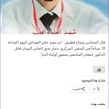
أخبار محلية
ا
ل
ف
ق
ي
ه
ي
قال المحامي وضاح قطيش :”تم تنفيذ حكم القصاص اليوم الساعة
ت
ف
10 صباحاً في السجن المركزي بذمار بحق الجاني المدان قاتل
ق
الدكتور جمعان السامعي بحضور أولياء الدم”.
د
م
ش
ا
ر
ي
شارك هذا الموضوع:
ع
X
المزيد
ا
ل
ح
م
معجب بهذه:
ا