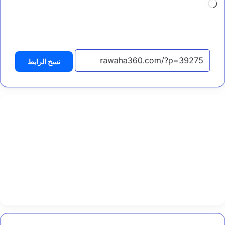
جاري
ي
ة
التحميل…
و
ا
ل
م
نسخ الرابط
ي
ا
ه
و
ا
ل
ت
غ
ذ
ي
ة
ب
ا
ل
م
خ
ا