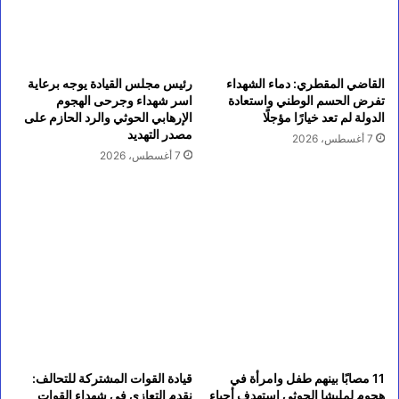
القاضي المقطري: دماء الشهداء
رئيس مجلس القيادة يوجه برعاية
تفرض الحسم الوطني واستعادة
اسر شهداء وجرحى الهجوم
الدولة لم تعد خيارًا مؤجلًا
الإرهابي الحوثي والرد الحازم على
مصدر التهديد
7 أغسطس، 2026
7 أغسطس، 2026
11 مصابًا بينهم طفل وامرأة في
قيادة القوات المشتركة للتحالف:
هجوم لمليشا الحوثي استهدف أحياء
نقدم التعازي في شهداء القوات