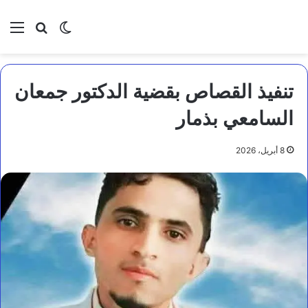
بحث عن
الوضع المظلم
الق
تنفيذ القصاص بقضية الدكتور جمعان
السامعي بذمار
8 أبريل، 2026