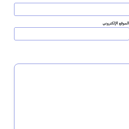
للطوارئ في مستشفى المظفر العام
لموقع الإلكتروني
لح عبدالحبيب” رئيس مصلحة السجون السابق
مجلس الدفاع الوطني يقر استمرار انعقاده الدائم ويتخذ قرارات لرفع الجاهزية وردع اعتداءات المليشيات الحوثية