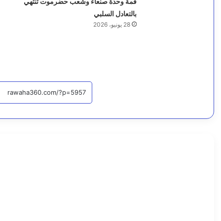
قمة وحدة صنعاء وشعب حضرموت تنتهي
بالتعادل السلبي
28 يونيو، 2026
أخبار محلية
اقرأ التا
8
أ
غ
س
ط
س
،