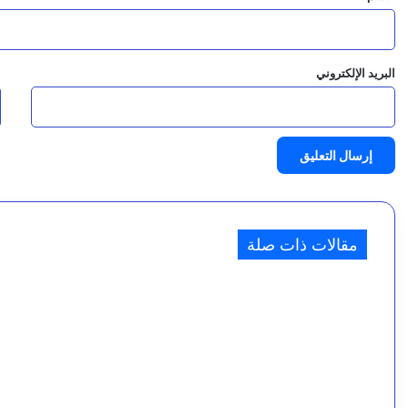
ي
8 أغسطس، 2026
ة
مدير عام صحة تعز يتفقد الخدمات الطبية والجاهزية 
و
البريد الإلكتروني
ا
ا
8 أغسطس، 2026
ل
رئيس مجلس القضاء الأعلى يعزّي في وفاة اللواء “صا
م
ي
ا
8 أغسطس، 2026
مقالات ذات صلة
ه
و
ا
ل
ت