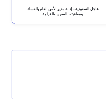
السجن
الغرامة
عاجل السعودية.. إدانة مدير الأمن العام بالفساد،
ومعاقبته بالسجن والغرامة
 الجبزية والشعوبة
ي عدة محافظات
ه لحسم المعركة واستعادة الدولة؟
ناقنا ولن نتخلى عنهم