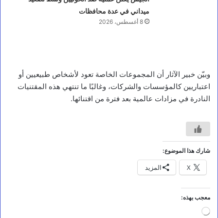
ميداني في عدة محافظات
8 أغسطس، 2026
وبيّن خبير الآثار أن المجموعات الخاصة تعود لأشخاص طبيعيين أو
اعتباريين كالمؤسسات والشركات، وغالبًا ما تنتهي هذه المقتنيات
النادرة في مزادات عالمية بعد فترة من اقتنائها.
أخبار محلية
ت
د
ش
ي
شارك هذا الموضوع:
ن
م
X
المزيد
خ
ي
م
معجب بهذه:
ط
ب
جاري