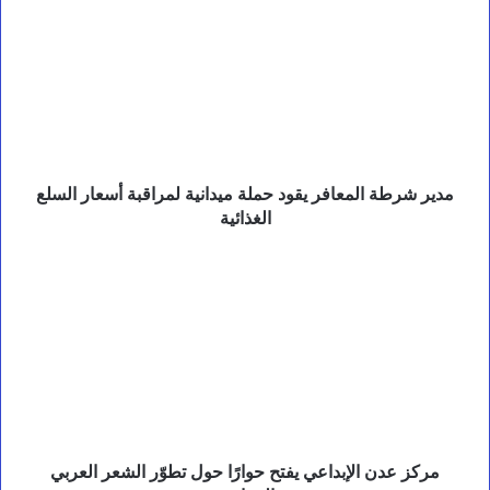
شرطة
ل
المعافر
ة
يقود
ا
ل
حملة
م
ميدانية
ي
لمراقبة
ا
أسعار
ه
السلع
ا
الغذائية
مدير شرطة المعافر يقود حملة ميدانية لمراقبة أسعار السلع
ل
الغذائية
ب
ي
ض
مركز
ا
عدن
ء
الإبداعي
ب
يفتح
ت
حوارًا
ع
حول
ز
تطوّر
الشعر
العربي
المعاصر
مركز عدن الإبداعي يفتح حوارًا حول تطوّر الشعر العربي