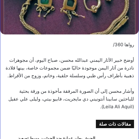
رواها 360/
أوضح خبير الآثار اليمني عبدالله محسن، صباح اليوم، أن مجوهرات
نادرة من آثار اليمن موجودة حاليًا ضمن مجموعات خاصة، بينها قلادة
ذهبية بأطراف رأس ظبي وسلسلة حلقية، وخاتم، وزوج من الأقراط.
وأشار محسن إلى أن الصورة المرفقة مأخوذة من ورقة بحثية
للباحثين سابينا أنتونيني دي مايجريت، فابيو بيتي، وليلى علي عقيل
(Leila Ali Aquil).
مقالات ذات صلة
الجيش يعلن عملية ضد الحوثيين وسط تصعيد