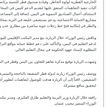
الخارجية القطرية لولوة الخاطر، وقيادة صندوق قطر للتنمية برئا
آليات تنفيذ التفاهمات المتفق عليها لتقديم الدعم لليمن في المجال
لاستئناف أعمال الصناديق التنموية في اليمن، إضافة إلى المساعدة 
مشاريع الحماية الاجتماعية، ودعم مستشفى خليفة في التربة بمحاف
والنظر في إمكانية فتح خط رحلات جوية مباشرة بين مطاري عدن وا
وناقش رئيس الوزراء، خلال الزيارة، مع مدير المكتب الإقليمي لليو
لدعم التعليم في اليمن، والتأكيد على دعم خطط حماية مواقع التراث
المطلوبة لإسناد جهود الحكومة في مجال التعليم العالي.
وشهدت الزيارة توقيع مذكرة تفاهم للتعاون بين اليمن وقطر في الم
ووصف رئيس الوزراء زيارته لدولة قطر الشقيقة بالناجحة والمثمرة لت
الشقيقين، لافتاً إلى أن الزيارة هدفت للوصول لتفاهمات لتطوير أط
لتحقيق منافع مشتركة.
رافقه خلال الزيارة وزير التربية والتعليم طارق العكبري، ومدير 
الوزراء السفير مجيب عثمان.