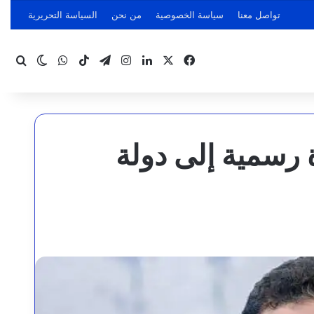
تواصل معنا
سياسة الخصوصية
من نحن
السياسة التحريرية
‫X
فيسبوك
لينكدإن
انستقرام
تيلقرام
‫TikTok
واتساب
بحث
الوضع ا
ة رسمية إلى دولة