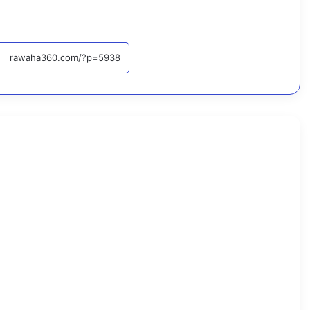
أخبار محلية
اقرأ التا
7
أ
غ
س
ط
س
،
2
0
2
6