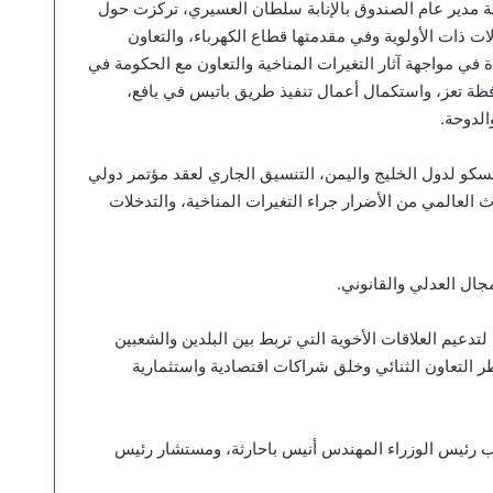
سة مدير عام الصندوق بالإنابة سلطان العسيري، تركزت حول
ات ذات الأولوية وفي مقدمتها قطاع الكهرباء، والتعاون
في مواجهة آثار التغيرات المناخية والتعاون مع الحكومة في
ظة تعز، و⁠استكمال أعمال تنفيذ طريق باتيس في يافع،
لدوحة.
نسكو لدول الخليج واليمن، التنسيق الجاري لعقد مؤتمر دولي
 العالمي من الأضرار جراء التغيرات المناخية، والتدخلات
جال العدلي والقانوني.
دعيم العلاقات الأخوية التي تربط بين البلدين والشعبين
ر التعاون الثنائي وخلق شراكات اقتصادية واستثمارية
مكتب رئيس الوزراء المهندس أنيس باحارثة، ومستشار رئيس