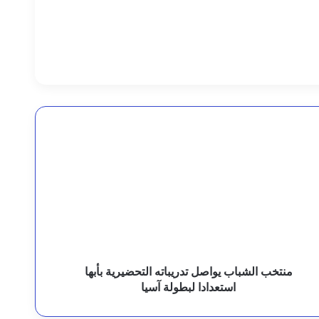
رئيس مجلس القيادة يوجه برعاية اسر شهداء وجرحى الهجوم الإرهابي الحوثي والرد الحازم على مصدر التهديد
نتخب
لشباب
واصل
دريباته
لتحضيرية
أبها
قيادة القوات المشتركة للتحالف: نقدم التعازي في شهداء القوات المسلحة اليمنية الأبطال نتيجة الهجوم الحوثي الغادر
ستعدادا
بطولة
سيا
منتخب الشباب يواصل تدريباته التحضيرية بأبها
استعدادا لبطولة آسيا
لثة