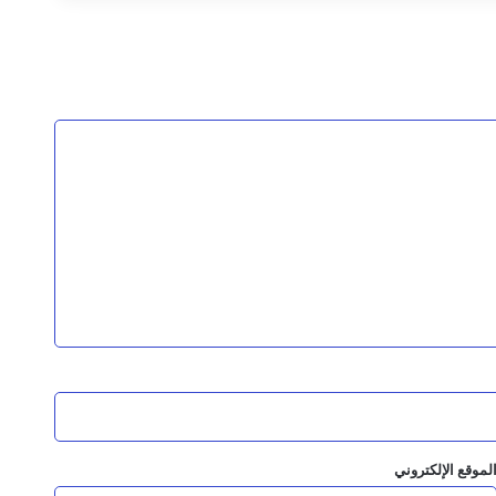
السقطري والشرجبي يناقشان احتياجات مديرية شحن بالمهرة في قطاعي الزراعة والمياه وتطوير المنفذ البري
ماية النمر العربي
لمانجروف بالمهرة
البيئة تعزيز التعاون وحماية البيئة
لموقع الإلكتروني