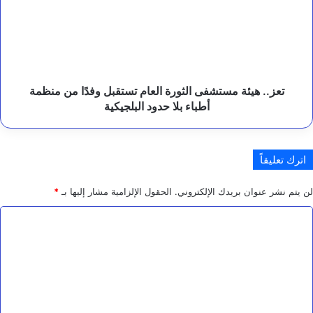
الثورة
.
العام
تستقبل
وفدًا
من
منظمة
أطباء
تعز.. هيئة مستشفى الثورة العام تستقبل وفدًا من منظمة
بلا
أطباء بلا حدود البلجيكية
حدود
البلجيكية
اترك تعليقاً
لن يتم نشر عنوان بريدك الإلكتروني.
الحقول الإلزامية مشار إليها بـ
*
ا
ل
ت
ع
ل