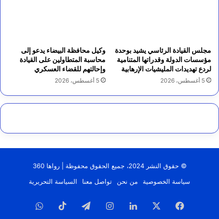
مجلس القيادة الرئاسي يشيد بوحدة
وكيل محافظة البيضاء يدعو إلى
مؤسسات الدولة وقدراتها المتنامية
محاسبة المتطاولين على القيادة
لردع تهديدات المليشيات الإرهابية
وإحالتهم للقضاء العسكري
5 أغسطس، 2026
5 أغسطس، 2026
© حقوق النشر 2024، جميع الحقوق محفوظة | رواها 360
سياسة الخصوصية
من نحن
تواصل معنا
السياسة التحريرية
فيسبوك
‫X
لينكدإن
انستقرام
تيلقرام
‫TikTok
واتساب