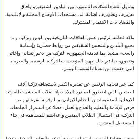
وتناول اللقاء العلاقات المتميزة بين البلدين الشقيقين، وافاق
تعزيزها، وتطويرها، اضافة الى مستجدات الاوضاع المحلية والاقليمية،
والقضايا ذات الاهتمام المشترك.
واكد فخامة الرئيس عمق العلاقات التاريخية بين اليمن وتركيا، وما
يجمع البلدين والشعبين الشقيقين من روابط حضارية وإنسانية
راسخة، مشيدا بما قدمته الجمهورية التركية من دعم إنساني وإغاثي
وتنموي، بما في ذلك جهود المؤسسات التركية الرسمية والخيرية،
التي خففت من معاناة الشعب اليمني.
كما عبر فخامة الرئيس عن تقديره الكبير لاستضافة تركيا آلاف
اليمنيين الذين اضطروا لمغادرة البلاد جراء انقلاب المليشيات الحوثية
الإرهابية المدعومة من النظام الإيراني، وما وفرته انقرة لهم من
فرص للإقامة والتعليم والعلاج والعمل، فضلا عن استمرار الجامعات
التركية في استقبال الطلاب اليمنيين وإعدادهم للمساهمة في بناء
المستقبل المنشود.
ورحب فخامة الرئيس باستئناف برامج الدعم والتعاون التركية، مؤكدا