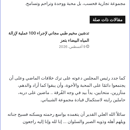
مجموعة تجارية فحسب، بل محبة ووحدة وتراحم وتسامح.
مقالات ذات صلة
تدشين مخيم طبي مجاني لإجراء 100 عملية لإزالة
المياه البيضاء بتعز
9 أغسطس، 2026
كما جدد رئيس المجلس دعوته على ترك خلافات الماضي وعلى أن
يجتمعوا دائمًا على المحبة والأخوة، وأن يبقوا كما أراد والدهم،
متآزرين، متحابين، يداً بيد في وجه الفُرقة .. ماضين على دربه،
حاملين رايته لاستكمال قيادة مجموعة الشيباني.
سائلاً الله العلي القدير أن يتغمده بواسع رحمته ويسكنه فسيح جناته
ويلهم أهله وذويه الصبر والسلوان … إنا لله وإنا إليه راجعون