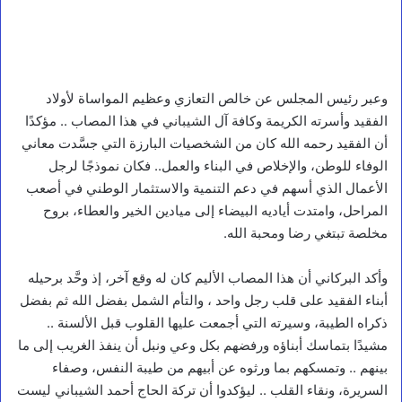
وعبر رئيس المجلس عن خالص التعازي وعظيم المواساة لأولاد
الفقيد وأسرته الكريمة وكافة آل الشيباني في هذا المصاب .. مؤكدًا
أن الفقيد رحمه الله كان من الشخصيات البارزة التي جسَّدت معاني
الوفاء للوطن، والإخلاص في البناء والعمل.. فكان نموذجًا لرجل
الأعمال الذي أسهم في دعم التنمية والاستثمار الوطني في أصعب
المراحل، وامتدت أياديه البيضاء إلى ميادين الخير والعطاء، بروح
مخلصة تبتغي رضا ومحبة الله.
وأكد البركاني أن هذا المصاب الأليم كان له وقع آخر، إذ وحَّد برحيله
أبناء الفقيد على قلب رجل واحد ، والتأم الشمل بفضل الله ثم بفضل
ذكراه الطيبة، وسيرته التي أجمعت عليها القلوب قبل الألسنة ..
مشيدًا بتماسك أبناؤه ورفضهم بكل وعي ونبل أن ينفذ الغريب إلى ما
بينهم .. وتمسكهم بما ورثوه عن أبيهم من طيبة النفس، وصفاء
السريرة، ونقاء القلب .. ليؤكدوا أن تركة الحاج أحمد الشيباني ليست