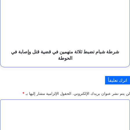
الحميري
شبام
تضبط
ثلاثة
متهمين
في
قضية
قتل
وإصابة
في
شرطة شبام تضبط ثلاثة متهمين في قضية قتل وإصابة في
الحوطة
الحوطة
اترك تعليقاً
لن يتم نشر عنوان بريدك الإلكتروني.
الحقول الإلزامية مشار إليها بـ
*
ا
ل
ت
ع