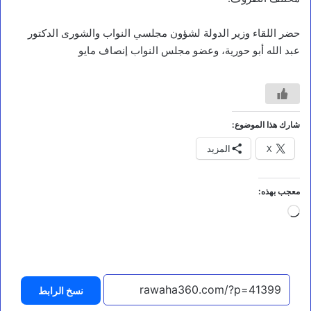
حضر اللقاء وزير الدولة لشؤون مجلسي النواب والشورى الدكتور
عبد الله أبو حورية، وعضو مجلس النواب إنصاف مايو
أخبار
ا
ل
شارك هذا الموضوع:
ن
X
المزيد
ص
ا
ل
ك
معجب بهذه:
ا
جاري
م
ل
التحميل…
ل
ل
ب
ي
نسخ الرابط
ا
ن