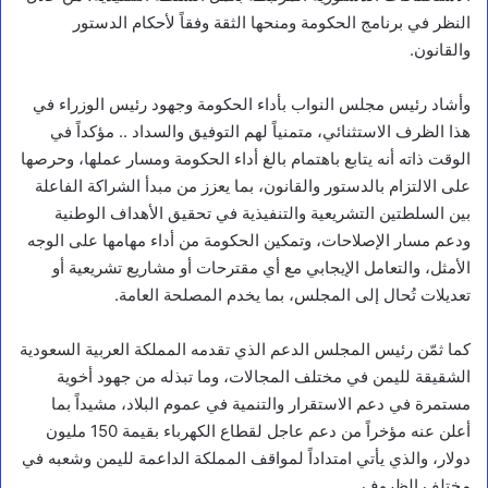
النظر في برنامج الحكومة ومنحها الثقة وفقاً لأحكام الدستور
والقانون.
وأشاد رئيس مجلس النواب بأداء الحكومة وجهود رئيس الوزراء في
هذا الظرف الاستثنائي، متمنياً لهم التوفيق والسداد .. مؤكداً في
الوقت ذاته أنه يتابع باهتمام بالغ أداء الحكومة ومسار عملها، وحرصها
على الالتزام بالدستور والقانون، بما يعزز من مبدأ الشراكة الفاعلة
بين السلطتين التشريعية والتنفيذية في تحقيق الأهداف الوطنية
ودعم مسار الإصلاحات، وتمكين الحكومة من أداء مهامها على الوجه
الأمثل، والتعامل الإيجابي مع أي مقترحات أو مشاريع تشريعية أو
تعديلات تُحال إلى المجلس، بما يخدم المصلحة العامة.
كما ثمّن رئيس المجلس الدعم الذي تقدمه المملكة العربية السعودية
الشقيقة لليمن في مختلف المجالات، وما تبذله من جهود أخوية
مستمرة في دعم الاستقرار والتنمية في عموم البلاد، مشيداً بما
أعلن عنه مؤخراً من دعم عاجل لقطاع الكهرباء بقيمة 150 مليون
دولار، والذي يأتي امتداداً لمواقف المملكة الداعمة لليمن وشعبه في
مختلف الظروف.