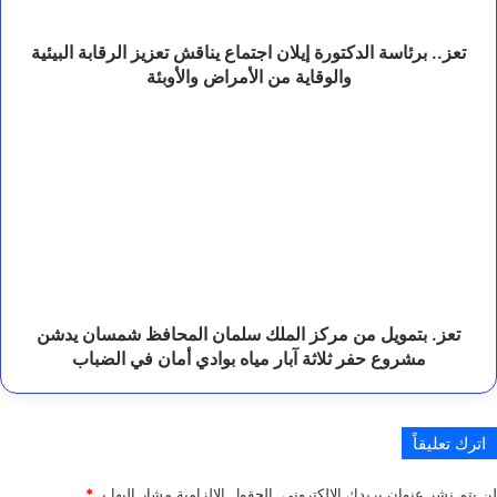
الرقابة
ا
و
البيئية
ب
والوقاية
تعز.. برئاسة الدكتورة إيلان اجتماع يناقش تعزيز الرقابة البيئية
ا
من
والوقاية من الأمراض والأوبئة
ك
الأمراض
س
والأوبئة
تعز.
ت
بتمويل
ا
من
ن
مركز
.
الملك
سلمان
المحافظ
شمسان
يدشن
مشروع
تعز. بتمويل من مركز الملك سلمان المحافظ شمسان يدشن
حفر
مشروع حفر ثلاثة آبار مياه بوادي أمان في الضباب
ثلاثة
آبار
مياه
اترك تعليقاً
بوادي
أمان
في
لن يتم نشر عنوان بريدك الإلكتروني.
الحقول الإلزامية مشار إليها بـ
*