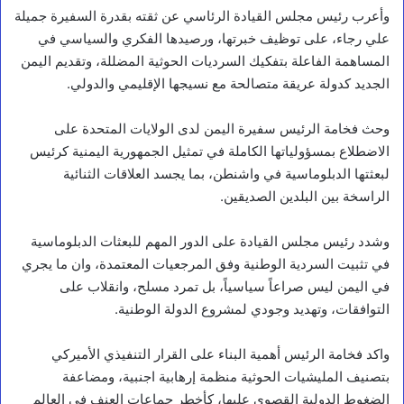
وأعرب رئيس مجلس القيادة الرئاسي عن ثقته بقدرة السفيرة جميلة
علي رجاء، على توظيف خبرتها، ورصيدها الفكري والسياسي في
المساهمة الفاعلة بتفكيك السرديات الحوثية المضللة، وتقديم اليمن
الجديد كدولة عريقة متصالحة مع نسيجها الإقليمي والدولي.
وحث فخامة الرئيس سفيرة اليمن لدى الولايات المتحدة على
الاضطلاع بمسؤولياتها الكاملة في تمثيل الجمهورية اليمنية كرئيس
لبعثتها الدبلوماسية في واشنطن، بما يجسد العلاقات الثنائية
الراسخة بين البلدين الصديقين.
وشدد رئيس مجلس القيادة على الدور المهم للبعثات الدبلوماسية
في تثبيت السردية الوطنية وفق المرجعيات المعتمدة، وان ما يجري
في اليمن ليس صراعاً سياسياً، بل تمرد مسلح، وانقلاب على
التوافقات، وتهديد وجودي لمشروع الدولة الوطنية.
واكد فخامة الرئيس أهمية البناء على القرار التنفيذي الأميركي
بتصنيف المليشيات الحوثية منظمة إرهابية اجنبية، ومضاعفة
الضغوط الدولية القصوى عليها، كأخطر جماعات العنف في العالم