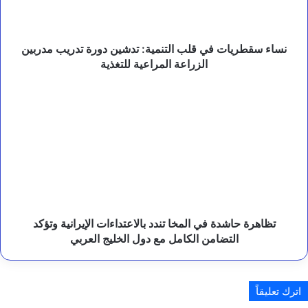
ا
دورة
ل
تدريب
م
مدربين
ع
الزراعة
نساء سقطريات في قلب التنمية: تدشين دورة تدريب مدربين
ر
المراعية
الزراعة المراعية للتغذية
ك
للتغذية
ة
و
تظاهرة
ا
حاشدة
س
في
ت
المخا
ع
تندد
ا
بالاعتداءات
د
الإيرانية
ة
وتؤكد
ا
التضامن
ل
الكامل
د
تظاهرة حاشدة في المخا تندد بالاعتداءات الإيرانية وتؤكد
و
مع
التضامن الكامل مع دول الخليج العربي
ل
دول
ة
الخليج
؟
العربي
اترك تعليقاً