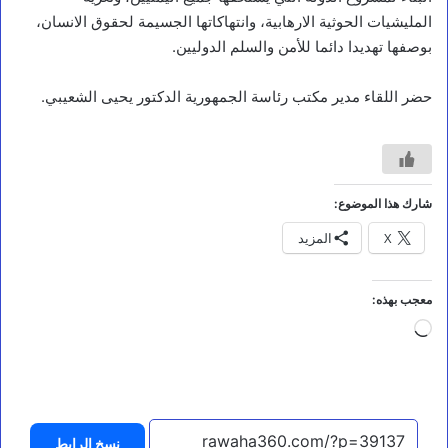
ك
المليشيات الحوثية الارهابية، وانتهاكاتها الجسيمة لحقوق الانسان،
ي
ل
بوصفها تهديدا دائما للأمن والسلم الدوليين.
ا
ل
حضر اللقاء مدير مكتب رئاسة الجمهورية الدكتور يحيى الشعيبي.
ب
ي
ض
ا
ء
ا
شارك هذا الموضوع:
ل
س
X
المزيد
و
ا
د
معجب بهذه:
ي
:
جاري
ه
التحميل…
ل
ت
ك
ت
ف
نسخ الرابط