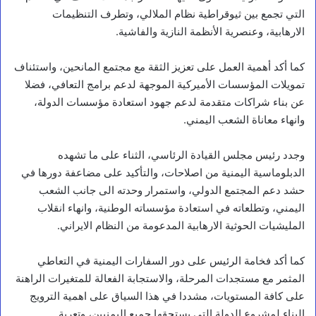
التي تجمع بين ثيوقراطية نظام الملالي، وتطرف التنظيمات
الارهابية، وعنصرية الأنظمة النازية والفاشية.
كما أكد أهمية العمل على تعزيز الثقة مع مجتمع المانحين، واستئناف
تمويلات المؤسسات الأميركية الموجهة لدعم برامج التعافي، فضلا
عن بناء شراكات متقدمة لدعم جهود استعادة مؤسسات الدولة،
وانهاء معاناة الشعب اليمني.
وجدد رئيس مجلس القيادة الرئاسي، الثناء على ما تشهده
الدبلوماسية اليمنية من اصلاحات، والتأكيد على مضاعفة دورها في
حشد دعم المجتمع الدولي، واستمرار وحدته الى جانب الشعب
اليمني، وتطلعاته في استعادة مؤسساته الوطنية، وانهاء انقلاب
المليشيات الحوثية الارهابية المدعومة من النظام الايراني.
كما أكد فخامة الرئيس على دور السفارات اليمنية في التعاطي
أخبار محلية
المثمر مع مستجدات المرحلة، والاستجابة الفعالة للمتغيرات الراهنة
على كافة المستويات، مشددا في هذا السياق على اهمية الترويج
و
البناء لمشروع الدولة التي يستحقها جميع اليمنيين، وتعرية