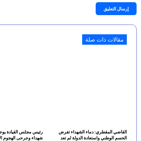
ل
رئيس مجلس القضاء الأعلى يعزّي في وفاة اللواء “صا
م
ي
ا
8 أغسطس، 2026
مقالات ذات صلة
ه
و
ا
ل
ت
غ
ذ
ي
القاضي المقطري: دماء الشهداء تفرض
رئيس مجلس القيادة يوجه
ة
الحسم الوطني واستعادة الدولة لم تعد
شهداء وجرحى الهجوم الإ