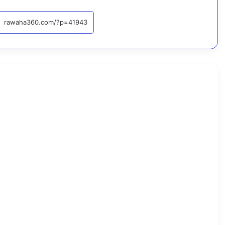
أخبار محلية
اقرأ التا
8
أ
غ
س
ط
س
،
2
0
2
6
ا