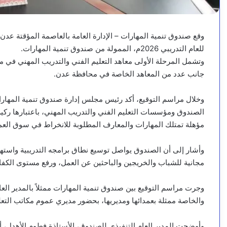
وقع صندوق تنمية المهارات – الإدارة العامة بالعاصمة المؤقتة عدن، 
للعام التدريبي 2026م، الممولة من صندوق تنمية المهارات.
وتشمل المرحلة الأولى معاهد التعليم الفني والتدريب المهني في م
جانب عدد من المعاهد الخاصة في محافظة عدن.
وخلال مراسم التوقيع، أكد رئيس مجلس إدارة صندوق تنمية المهارات
الصندوق ومؤسسات التعليم الفني والتدريب المهني، باعتبارها ركيزة 
مؤهلة تمتلك المهارات والمعارف المطلوبة للانخراط في سوق العمل
وأشار إلى أن الصندوق يواصل توسيع نطاق برامجه التدريبية واس
مجانية للشباب والخريجين والباحثين عن العمل، ورفع مستوى الكفاء
وجرت مراسم التوقيع بين صندوق تنمية المهارات ممثلاً بالمدير العا
والخاصة ممثلة بعمدائها ومديريها، بحضور مديري عموم مكاتب التع
وأوضحت المدير العام التنفيذي للصندوق، الأستاذة فطوم الأهدل، أن 