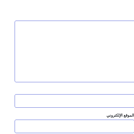
ي عدة محافظات
ه لحسم المعركة واستعادة الدولة؟
ناقنا ولن نتخلى عنهم
للطوارئ في مستشفى المظفر العام
لموقع الإلكتروني