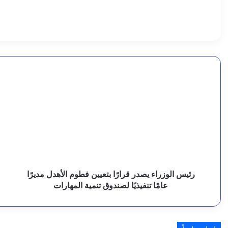
ل
8 أغسطس، 2026
ف
الفقيه يتفقد مشاريع الحماية والمياه والتغذية بالمخا وم
ق
ي
8 أغسطس، 2026
ه
تعز.. دورة تدريبية لبناء قدرات الشرطة النسائية في مجا
رئيس
ع
الوزراء
م
ي
يصدر
ا
ت
قرارًا
م
بتعيين
ا
8 أغسطس، 2026
ف
فطوم
ي
الجيش يرد على الاعتداءات الحوثية ويشدد: دماء اليمني
الأهدل
و
ق
مديرًا
ا
عامًا
ل
د
تنفيذيًا
ا
رئيس الوزراء يصدر قرارًا بتعيين فطوم الأهدل مديرًا
8 أغسطس، 2026
م
لصندوق
ا
عامًا تنفيذيًا لصندوق تنمية المهارات
المعافر.. تدشين تدخلات جديدة لتعزيز خدمات المياه في
تنمية
ع
ش
المهارات
م
ه
ا