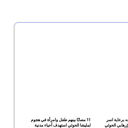
لح عبدالحبيب” رئيس مصلحة السجون السابق
مجلس الدفاع الوطني يقر استمرار انعقاده الدائم ويتخذ قرارات لرفع الجاهزية وردع اعتداءات المليشيات الحوثية
 برعاية اسر
11 مصابًا بينهم طفل وامرأة في هجوم
رهابي الحوثي
لمليشا الحوثي استهدف أحياء مدنية