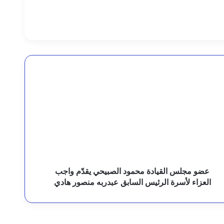
وزع ويؤكد أهمية الشراكات الإنسانية
ل التأهيل والإصلاح
ضو
جلس
لقيادة
حمود
لصبيحي
قدّم
ين ليست أهدافا مستباحة
اجب
لعزاء
أسرة
لرئيس
عضو مجلس القيادة محمود الصبيحي يقدّم واجب
لسابق
العزاء لأسرة الرئيس السابق عبدربه منصور هادي
 الجبزية والشعوبة
بدربه
نصور
ادي