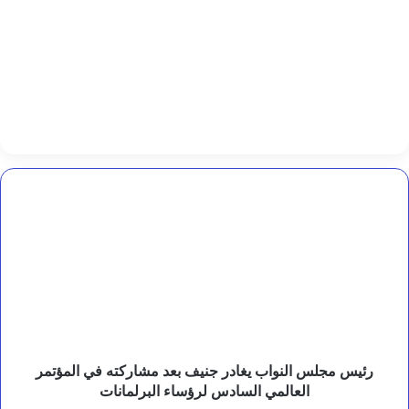
ك
ا
ت
ب
د
.
أ
م
ي
ن
ع
ب
رئيس
د
مجلس
ا
النواب
ل
يغادر
خ
جنيف
ا
بعد
ل
مشاركته
ق
في
ا
ل
المؤتمر
ع
العالمي
رئيس مجلس النواب يغادر جنيف بعد مشاركته في المؤتمر
ل
السادس
العالمي السادس لرؤساء البرلمانات
ي
لرؤساء