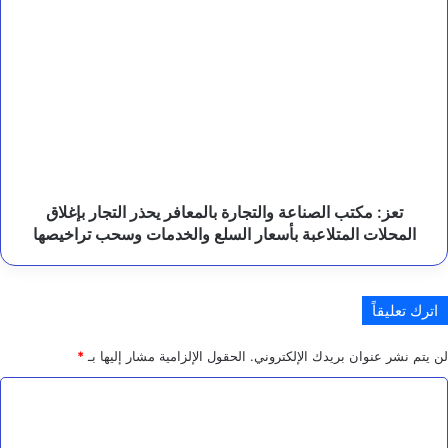
م
البرلمانات
تعز:
ي
مكتب
.
الصناعة
والتجارة
بالمعافر
يحذر
التجار
بإغلاق
المحلات
المتلاعبة
تعز: مكتب الصناعة والتجارة بالمعافر يحذر التجار بإغلاق
بأسعار
المحلات المتلاعبة بأسعار السلع والخدمات وسحب تراخيصها
السلع
والخدمات
وسحب
اترك تعليقاً
تراخيصها
لن يتم نشر عنوان بريدك الإلكتروني.
الحقول الإلزامية مشار إليها بـ
*
ا
ل