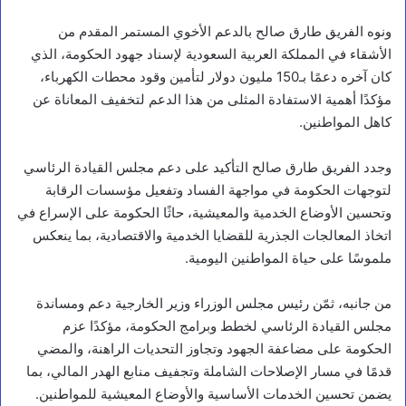
ونوه الفريق طارق صالح بالدعم الأخوي المستمر المقدم من
الأشقاء في المملكة العربية السعودية لإسناد جهود الحكومة، الذي
كان آخره دعمًا بـ150 مليون دولار لتأمين وقود محطات الكهرباء،
مؤكدًا أهمية الاستفادة المثلى من هذا الدعم لتخفيف المعاناة عن
كاهل المواطنين.
وجدد الفريق طارق صالح التأكيد على دعم مجلس القيادة الرئاسي
لتوجهات الحكومة في مواجهة الفساد وتفعيل مؤسسات الرقابة
وتحسين الأوضاع الخدمية والمعيشية، حاثًا الحكومة على الإسراع في
اتخاذ المعالجات الجذرية للقضايا الخدمية والاقتصادية، بما ينعكس
ملموسًا على حياة المواطنين اليومية.
من جانبه، ثمّن رئيس مجلس الوزراء وزير الخارجية دعم ومساندة
مجلس القيادة الرئاسي لخطط وبرامج الحكومة، مؤكدًا عزم
الحكومة على مضاعفة الجهود وتجاوز التحديات الراهنة، والمضي
أخبار محلية
قدمًا في مسار الإصلاحات الشاملة وتجفيف منابع الهدر المالي، بما
ا
يضمن تحسين الخدمات الأساسية والأوضاع المعيشية للمواطنين.
ل