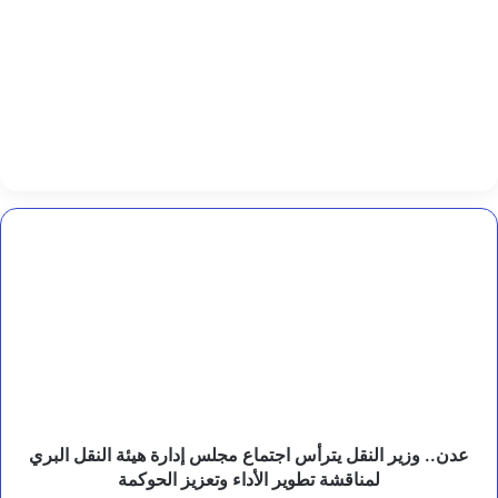
ل
ت
ع
ز
ي
ز
خ
د
م
ا
ت
ا
عدن..
ل
وزير
م
النقل
ي
يترأس
ا
اجتماع
ه
مجلس
ف
إدارة
ي
هيئة
ا
ل
النقل
ج
البري
عدن.. وزير النقل يترأس اجتماع مجلس إدارة هيئة النقل البري
ب
لمناقشة
لمناقشة تطوير الأداء وتعزيز الحوكمة
ز
تطوير