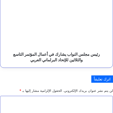
ي
الأداء
رئيس
ة
وتعزيز
مجلس
و
الحوكمة
النواب
ا
يشارك
ل
في
ش
ع
أعمال
و
المؤتمر
ب
التاسع
ة
والثلاثين
للإتحاد
رئيس مجلس النواب يشارك في أعمال المؤتمر التاسع
البرلماني
والثلاثين للإتحاد البرلماني العربي
العربي
اترك تعليقاً
لن يتم نشر عنوان بريدك الإلكتروني.
الحقول الإلزامية مشار إليها بـ
*
ا
ل