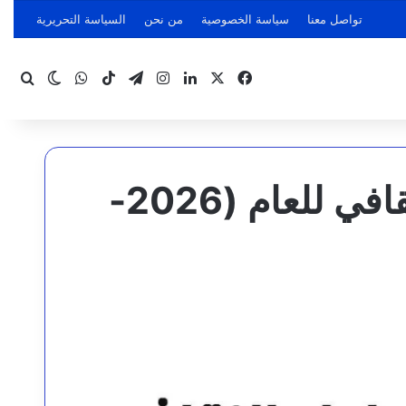
تواصل معنا
سياسة الخصوصية
من نحن
السياسة التحريرية
‫X
فيسبوك
لينكدإن
انستقرام
تيلقرام
‫TikTok
واتساب
بحث
الوضع ا
عدن.. إعلان: منح تبادل ثقافي للعام (2026-