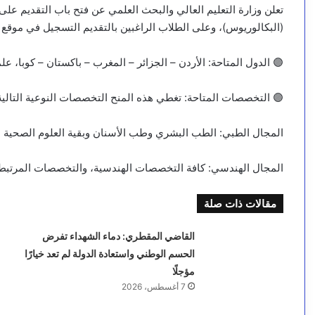
(البكالوريوس)، وعلى الطلاب الراغبين بالتقديم التسجيل في موقع ال
🟣 الدول المتاحة: الأردن – الجزائر – المغرب – باكستان – كوبا، علم
🟣 التخصصات المتاحة: تغطي هذه المنح التخصصات النوعية التالية، علما
المجال الطبي: الطب البشري وطب الأسنان وبقية العلوم الصحية ا
المجال الهندسي: كافة التخصصات الهندسية، والتخصصات المرتبطة
مقالات ذات صلة
القاضي المقطري: دماء الشهداء تفرض
الحسم الوطني واستعادة الدولة لم تعد خيارًا
مؤجلًا
7 أغسطس، 2026