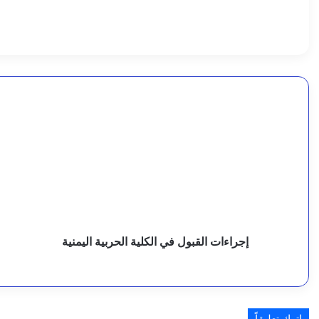
ل
7 أغسطس، 2026
ن
النص الكامل للبيان المشترك بين للسعودية وتركيا وباك
ص
ا
7 أغسطس، 2026
ل
إجراءات
ع
القبول
م
ك
في
ا
ا
الكلية
ا
الحربية
ا
7 أغسطس، 2026
م
اليمنية
م
11 مصابًا بينهم طفل وامرأة في هجوم لمليشا الحوثي استهدف أحياء مدنية بنجران
ا
ل
ي
ا
ل
ا
إجراءات القبول في الكلية الحربية اليمنية
6 أغسطس، 2026
ل
ا
8
ب
ق
و
ي
اترك تعليقاً