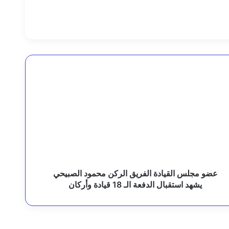
ستان.
رئيس مجلس القيادة يوجه برعاية اسر شهداء وجرحى الهجوم الإرهابي الحوثي والرد الحازم على مصدر التهديد
ضو
جلس
لقيادة
لفريق
لركن
حمود
لصبيحي
شهد
ستقبال
لدفعة
عضو مجلس القيادة الفريق الركن محمود الصبيحي
لـ
يشهد استقبال الدفعة الـ 18 قيادة وأركان
قيادة القوات المشتركة للتحالف: نقدم التعازي في شهداء القوات المسلحة اليمنية الأبطال نتيجة الهجوم الحوثي الغادر
1
يادة
أركان