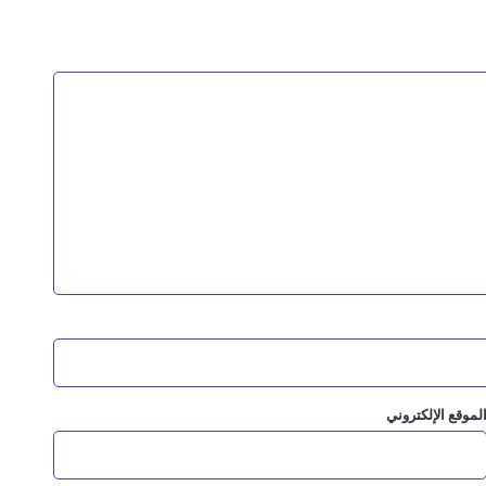
لثة
السقطري والشرجبي يناقشان احتياجات مديرية شحن بالمهرة في قطاعي الزراعة والمياه وتطوير المنفذ البري
ماية النمر العربي
لمانجروف بالمهرة
لموقع الإلكتروني