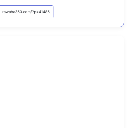
أخبار
اقرأ التا
7
أ
غ
س
ط
س
،
2
0
2
6
ا