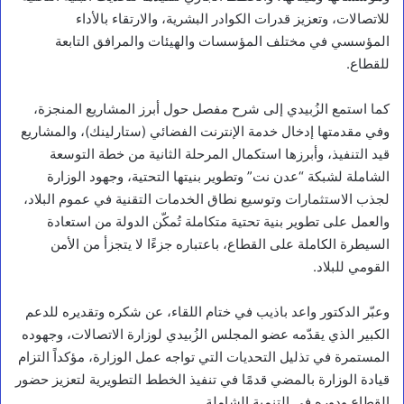
للاتصالات، وتعزيز قدرات الكوادر البشرية، والارتقاء بالأداء
المؤسسي في مختلف المؤسسات والهيئات والمرافق التابعة
للقطاع.
كما استمع الزُبيدي إلى شرح مفصل حول أبرز المشاريع المنجزة،
وفي مقدمتها إدخال خدمة الإنترنت الفضائي (ستارلينك)، والمشاريع
قيد التنفيذ، وأبرزها استكمال المرحلة الثانية من خطة التوسعة
الشاملة لشبكة “عدن نت” وتطوير بنيتها التحتية، وجهود الوزارة
لجذب الاستثمارات وتوسيع نطاق الخدمات التقنية في عموم البلاد،
والعمل على تطوير بنية تحتية متكاملة تُمكّن الدولة من استعادة
السيطرة الكاملة على القطاع، باعتباره جزءًا لا يتجزأ من الأمن
القومي للبلاد.
وعبّر الدكتور واعد باذيب في ختام اللقاء، عن شكره وتقديره للدعم
الكبير الذي يقدّمه عضو المجلس الزُبيدي لوزارة الاتصالات، وجهوده
المستمرة في تذليل التحديات التي تواجه عمل الوزارة، مؤكداً التزام
قيادة الوزارة بالمضي قدمًا في تنفيذ الخطط التطويرية لتعزيز حضور
القطاع ودوره في التنمية الشاملة.