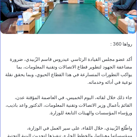
رواها 360 :
أكد عضو مجلس القيادة الرئاسي عيدروس قاسم الزُبيدي، ضرورة
مضاعفة الجهود لتطوير قطاع الاتصالات وتقنية المعلومات، بما
يواكب التطورات المتسارعة في هذا القطاع الحيوي، وبما يحقق نقلة
نوعية في أدائه وخدماته.
جاء ذلك خلال لقائه، اليوم الخميس، في العاصمة المؤقتة عدن،
القائمَ بأعمال وزير الاتصالات وتقنية المعلومات، الدكتور واعد باذيب،
ورؤساء المؤسسات والهيئات التابعة للوزارة.
واطّلع الزُبيدي، خلال اللقاء، على سير العمل في الوزارة،
ومؤسساتها وهيئاتها، والخطط الجاري تنفيذها لتحديث البنية التحتية