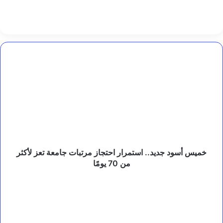
ل
ل
س
ع
و
د
خميس
ي
أسود
ة
جديد..
و
استمرار
ت
احتجاز
ر
مرتبات
ك
جامعة
ي
تعز
ا
و
لأكثر
ب
من
خميس أسود جديد.. استمرار احتجاز مرتبات جامعة تعز لأكثر
ا
70
من 70 يومًا
ك
يومًا
س
تعز..
ت
أول
ا
جلسة
ن
محاكمة
.