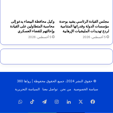
مجلس القيادة الرئاسي يشيد بوحدة
وكيل محافظة البيضاء يدعو إلى
مؤسسات الدولة وقدراتها المتنامية
محاسبة المتطاولين على القيادة
لردع تهديدات المليشيات الإرهابية
وإحالتهم للقضاء العسكري
5 أغسطس، 2026
5 أغسطس، 2026
© حقوق النشر 2024، جميع الحقوق محفوظة | رواها 360
سياسة الخصوصية
من نحن
تواصل معنا
السياسة التحريرية
فيسبوك
‫X
لينكدإن
انستقرام
تيلقرام
‫TikTok
واتساب