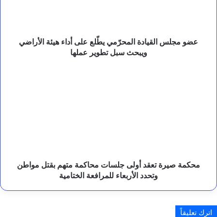
ل
أداء
ق
هيئة
ا
ل
الأراضي
ع
ويبحث
عضو مجلس القيادة المحرّمي يطّلع على أداء هيئة الأراضي
ل
سبل
ويبحث سبل تطوير عملها
ي
تطوير
م
عملها
محكمة
ي
صيرة
.
تعقد
أولى
جلسات
محاكمة
متهم
بقتل
مواطن
وتحدد
محكمة صيرة تعقد أولى جلسات محاكمة متهم بقتل مواطن
الأربعاء
وتحدد الأربعاء للمرافعة الختامية
للمرافعة
الختامية
اترك تعليقاً