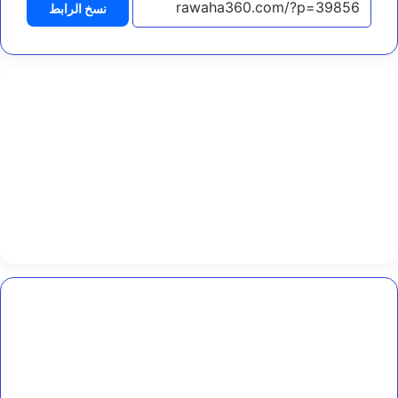
نسخ الرابط
ل
ن
ا
…
ل
ل
ك
ا
ت
ب
د
.
أ
م
ي
ن
ع
ب
عضو
د
مجلس
ا
القيادة
ل
المحرّمي
خ
يطّلع
ا
على