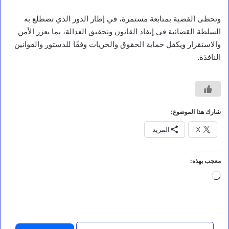
وتحظى القضية بمتابعة مستمرة، في إطار الدور الذي تضطلع به
السلطة القضائية في إنفاذ القانون وتحقيق العدالة، بما يعزز الأمن
والاستقرار ويكفل حماية الحقوق والحريات وفقًا للدستور والقوانين
النافذة.
مقالات
شارك هذا الموضوع:
ح
X
المزيد
ي
ن
ن
ص
معجب بهذه:
ن
جاري
ع
م
التحميل…
ا
ي
أ
ك