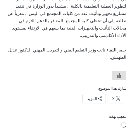
لتطوير العملية التعليمية بالكلية .. مشيداً بدور الوزارة في تنفيذ
مشاريع تجهيز وتأثيث عدد من كليات المجتمع في اليمن .. معرباً عن
تطلعه إلى أن تحظى كلية المجتمع بالمعافر بالدعم اللازم في
مجالات التأثيث والتجهيزات الفنية بما يسهم في الارتقاء بمستوى
الأداء الأكاديمي والتدريبي.
المرأة والطفل
ت
حضر اللقاء نائب وزير التعليم الفني والتدريب المهني الدكتور عديل
ع
الطهيش.
ز
.
.
د
و
ر
شارك هذا الموضوع:
ة
X
المزيد
ت
د
ر
ي
معجب بهذه:
ب
جاري
ي