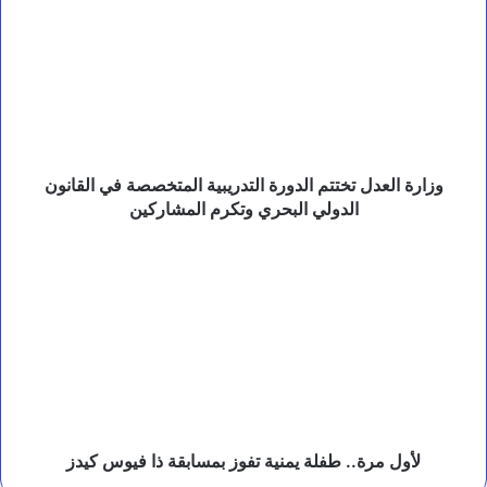
ة
تختتم
ف
الدورة
ي
التدريبية
م
المتخصصة
ج
في
ا
القانون
ل
ا
الدولي
ل
البحري
وزارة العدل تختتم الدورة التدريبية المتخصصة في القانون
ت
وتكرم
الدولي البحري وتكرم المشاركين
أ
المشاركين
ه
لأول
ي
مرة..
ل
طفلة
و
يمنية
ا
تفوز
ل
إ
بمسابقة
ص
ذا
ل
فيوس
ا
كيدز
ح
لأول مرة.. طفلة يمنية تفوز بمسابقة ذا فيوس كيدز