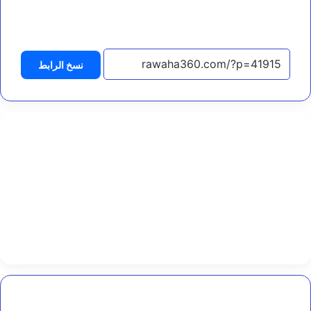
ة
التحميل…
ل
ب
ن
ا
نسخ الرابط
ء
ق
د
ر
ا
ت
ا
ل
ش
ر
ط
ة
ا
ل
ن
س
ا
ئ
وزارة
ي
العدل