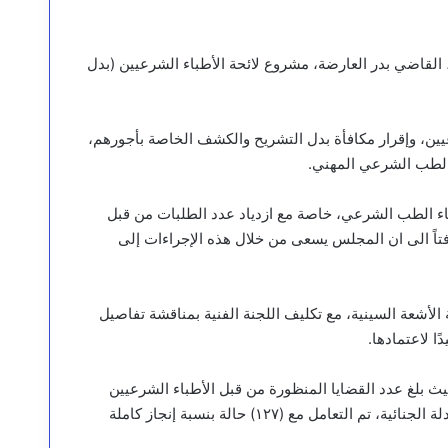
لقاضي بدر العارضة، مشروع لائحة الأطباء الشرعيين (بدل
عيين، وإقرار مكافأة بدل التشريح والكشف الخاصة بأجورهم،
 الطب الشرعي المهني.
 أطباء الطب الشرعي، خاصة مع ازدياد عدد الطلبات من قبل
فتاً الى ان المجلس يسعى من خلال هذه الإجراءات إلى
لأشعة السينية، مع تكليف اللجنة الفنية بمناقشة تفاصيل
ا لاعتمادها.
لاجتماع، تقرير الإنجاز للنصف الأول من العام ٢٠٢٥م، حيث بلغ عدد القضايا المنظورة من قبل الأطباء الشرعيين
(٤٤٤) حالة، أُنجز منها ما نسبته ٩٠ بالمائة وفي مجالي السموم والأدلة الجنائية، تم التعامل مع (١٢٧) حالة بنسبة إنجاز كاملة