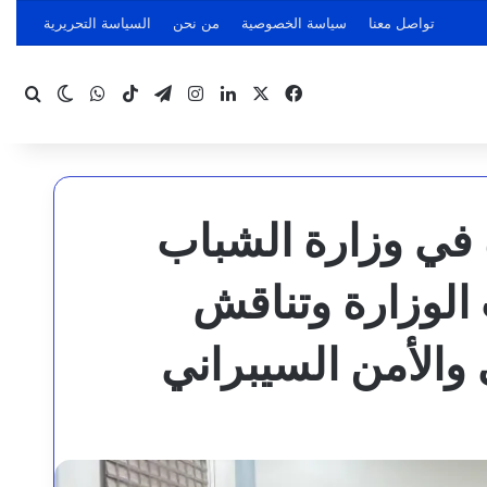
تواصل معنا
سياسة الخصوصية
من نحن
السياسة التحريرية
‫X
فيسبوك
لينكدإن
انستقرام
تيلقرام
‫TikTok
واتساب
بحث
الوضع ا
 في وزارة الشباب
الوزارة وتناقش
والأمن السيبراني