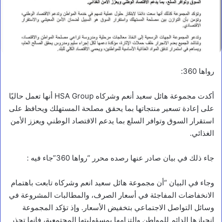
رواها 360:
أكدت مجموعة هائل سعيد أنعم وشركاه HSA Group أنها تعمل حاليًا
على إعادة تسعير منتجاتها بما يحقق مصلحة المستهلك ويحافظ على
استقرار السوق وتوافر السلع بما يدعم الاقتصاد الوطني ويعزز الأمن
الغذائي.
جاء ذلك في بيان صادر عنها رصده محرر “رواها 360”جاء فيه :
وجاء في البيان “أن مجموعة هائل سعيد انعم وشركاه تابعت باهتمام
الانخفاضات المفاجئة في أسعار الصرف، والمطالبات المشروعة في
وسائل التواصل الاجتماعي بتخفيض الأسعار. وإذ تؤكد المجموعة
انحيازها الدائم للمواطن والتزامها بمسؤوليتها المجتمعية، فإنها تحذر