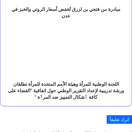
و
والخبز
ب
في
مبادرة من فتحي بن لزرق تُخفض أسعار الروتي والخبز في
ا
عدن
عدن
ك
س
اللجنة
ت
الوطنية
ا
للمرأة
ن
وهيئة
.
الأمم
المتحدة
للمرأة
تطلقان
ورشة
تدريبية
اللجنة الوطنية للمرأة وهيئة الأمم المتحدة للمرأة تطلقان
لإعداد
ورشة تدريبية لإعداد التقرير الوطني حول اتفاقية "القضاء على
التقرير
كافة ٲشكال التمييز ضد المرٲة "
الوطني
حول
اتفاقية
اترك تعليقاً
"القضاء
على