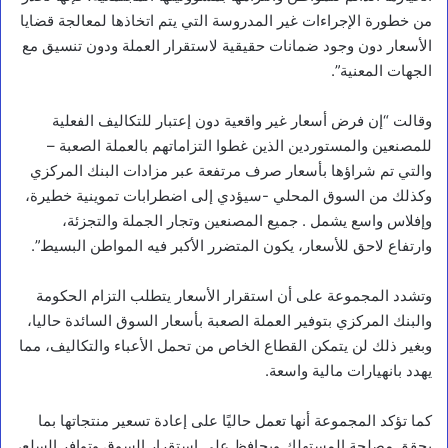
من خطورة الإجراءات غير المدروسة التي يتم اتخاذها لمعالجة قضايا
الأسعار دون وجود ضمانات حقيقية لاستقرار العملة ودون تنسيق مع
الجهات المعنية”.
وقالت “إن فرض أسعار غير واقعية دون إعتبار للتكاليف الفعلية
للمصنعين والمستوردين الذين غطوا التزاماتهم بالعملة الصعبة –
والتي تم شراؤها بأسعار صرف مرتفعة عبر مزادات البنك المركزي
وكذلك من السوق المحلي -سيؤدي إلى اضطرابات تموينية خطيرة،
وإفلاس واسع يشمل . جميع المصنعين وتجار الجملة والتجزئة،
وارتفاع لاحق للأسعار، يكون المتضرر الأكبر فيه المواطن البسيط”.
وتشدد المجموعة على أن استقرار الأسعار يتطلب التزام الحكومة
والبنك المركزي بتوفير العملة الصعبة بأسعار السوق السائدة حاليا،
وبغير ذلك لن يتمكن القطاع الخاص من تحمل الأعباء والتكاليف، مما
يهدد بانهيارات مالية واسعة.
كما تؤكد المجموعة أنها تعمل حاليًا على إعادة تسعير منتجاتها بما
يحقق مصلحة المستهلك ويحافظ على استقرار السوق وتوافر السلع،