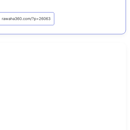
ي
ا
ل
ت
ح
م
ي
أخبار محلية
ل
…
اقرأ التا
7
أ
غ
س
ط
س
،
2
0
2
6
ر