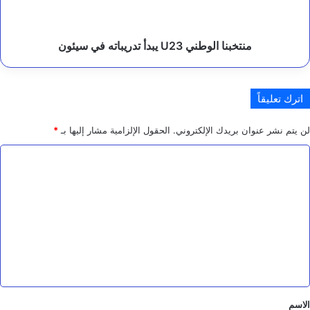
سيئون
ع
ل
ى
منتخبنا الوطني U23 يبدأ تدريباته في سيئون
م
ص
د
ر
اترك تعليقاً
ا
ل
ت
لن يتم نشر عنوان بريدك الإلكتروني.
الحقول الإلزامية مشار إليها بـ
*
ه
ا
د
ي
ل
د
ت
ع
ل
ي
ق
*
الاسم