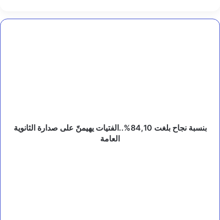
ل
إ
ر
ه
بنسبة
ا
نجاح
ب
بلغت
ي
84,10%..الفتيات
ا
يهيمنّ
ل
على
ح
صدارة
و
الثانوية
ث
ي
العامة
و
بنسبة نجاح بلغت 84,10%..الفتيات يهيمنّ على صدارة الثانوية
ا
العامة
ل
ر
منتخبنا
د
الوطني
ا
U23
ل
يبدأ
ح
تدريباته
ا
ز
في
م