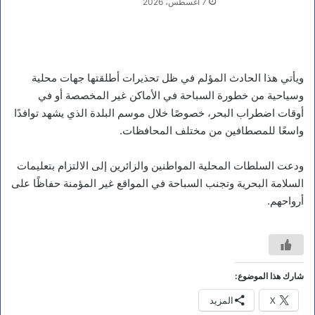
7 أغسطس، 2026
أخبار محلية
ر
ئ
ي
س
ويأتي هذا الحادث المؤلم في ظل تحذيرات أطلقتها جهات محلية
م
وسياحية من خطورة السباحة في الأماكن غير المخصصة أو في
ج
أوقات اضطراب البحر، خصوصًا خلال موسم البلدة الذي يشهد توافدًا
ل
س
واسعًا للمصطافين من مختلف المحافظات.
ا
ل
ودعت السلطات المحلية المواطنين والزائرين إلى الالتزام بتعليمات
ق
ي
السلامة البحرية وتجنب السباحة في المواقع غير المؤمنة حفاظًا على
ا
أرواحهم.
د
ة
ي
و
ج
ه
شارك هذا الموضوع:
ب
X
المزيد
ر