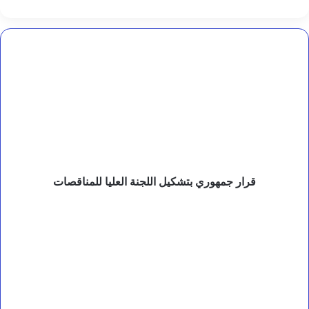
ي
ن
ع
ب
قرار
د
جمهوري
ا
بتشكيل
ل
اللجنة
خ
العليا
ا
للمناقصات
ل
ق
ا
ل
ع
قرار جمهوري بتشكيل اللجنة العليا للمناقصات
ل
ي
وزيرة
م
التخطيط
ي
والتعاون
.
الدولي
تلتقي
رئيسة
اللجنة