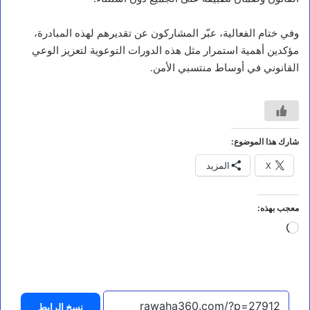
ه
ي
وفي ختام الفعالية، عبّر المشاركون عن تقديرهم لهذه المبادرة،
ت
ف
مؤكدين أهمية استمرار مثل هذه الدورات التوعوية لتعزيز الوعي
ق
القانوني في أوساط منتسبي الأمن.
د
م
ش
ا
ر
ي
شارك هذا الموضوع:
ع
X
المزيد
ا
ل
ح
م
معجب بهذه:
ا
جاري
ي
ة
التحميل…
و
ا
ل
م
نسخ الرابط