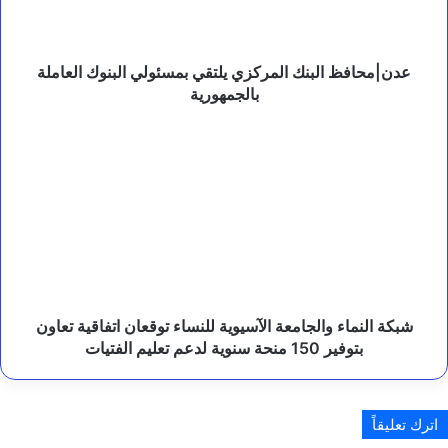
البنوك
ؤ
العاملة
ك
د
بالجمهورية
أ
عدن|محافظ البنك المركزي يلتقي بمسئولي البنوك العاملة
ه
بالجمهورية
م
ي
شبكة
ة
النماء
ا
والجامعة
ل
الآسيوية
ش
للنساء
ر
ا
توقعان
ك
اتفاقية
ا
تعاون
ت
بتوفير
ا
150
شبكة النماء والجامعة الآسيوية للنساء توقعان اتفاقية تعاون
ل
منحة
بتوفير 150 منحة سنوية لدعم تعليم الفتيات
إ
سنوية
ن
لدعم
س
تعليم
ا
اترك تعليقاً
ن
الفتيات