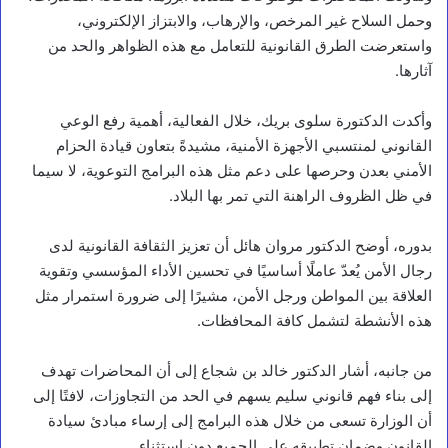
وحمل السلاح غير المرخص، والإرهاب، والابتزاز الإلكتروني،
واستعرضت الطرق القانونية للتعامل مع هذه الظواهر والحد من
آثارها.
وأكدت الدكتورة سلوى بريك، خلال الفعالية، أهمية رفع الوعي
القانوني لمنتسبي الأجهزة الأمنية، مشيدةً بتعاون قيادة الحزام
الأمني بعدن وحرصها على دعم مثل هذه البرامج التوعوية، لا سيما
في ظل الظروف الراهنة التي تمر بها البلاد.
بدوره، أوضح الدكتور مروان هائل أن تعزيز الثقافة القانونية لدى
رجال الأمن يُعدّ عاملًا أساسيًا في تحسين الأداء المؤسسي وتقوية
العلاقة بين المواطن ورجل الأمن، مشيرًا إلى ضرورة استمرار مثل
هذه الأنشطة لتشمل كافة المحافظات.
أخبار محلية
ا
من جانبه، أشار الدكتور خالد بن شجاع إلى أن المحاضرات تهدف
ل
إلى بناء فهم قانوني سليم يسهم في الحد من التجاوزات، لافتًا إلى
ف
أن الوزارة تسعى من خلال هذه البرامج إلى إرساء مبادئ سيادة
ق
ي
القانون وضمان تطبيقه على الجميع دون استثناء.