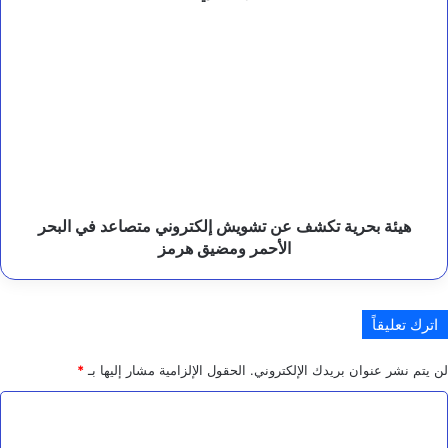
ل
ر
هيئة
د
بحرية
ا
تكشف
ل
عن
ح
تشويش
ا
ز
إلكتروني
م
متصاعد
ع
في
ل
البحر
ى
الأحمر
هيئة بحرية تكشف عن تشويش إلكتروني متصاعد في البحر
م
ومضيق
الأحمر ومضيق هرمز
ص
هرمز
د
ر
ا
اترك تعليقاً
ل
ت
ه
لن يتم نشر عنوان بريدك الإلكتروني.
الحقول الإلزامية مشار إليها بـ
*
د
ي
ا
د
ل