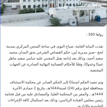
رواها 360 :
نفذت النيابة العامة، صباح اليوم، في ساحة السجن المركزي بمدينة
لحج -صبر مديرية تُبن، حكم القصاص الشرعي بحق المدان محمد
سعيد أحمد، وذلك بعد إدانته بقتل المجني عليه سامي سعيد ماطر
عمدًا وعدوانًا، وفقًا للأحكام القضائية النهائية الصادرة عن الجهات
المختصة.
وتم تنفيذ الحكم استنادًا إلى الحكم الصادر عن محكمة الاستئناف
بمحافظة لحج برقم (24) لسنة1444هـ، بتاريخ 2 جمادى الآخرة
1444هـ ، والمقر من المحكمة العليا، والمصادق عليه من قبل فخامة
رئيس مجلس القيادة الرئاسي، وذلك بعد استكمال كافة الإجراءات
القانونية والإدارية.