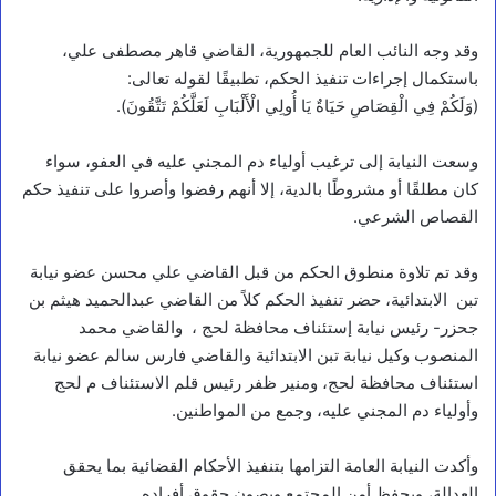
وقد وجه النائب العام للجمهورية، القاضي قاهر مصطفى علي،
باستكمال إجراءات تنفيذ الحكم، تطبيقًا لقوله تعالى:
(وَلَكُمْ فِي الْقِصَاصِ حَيَاةٌ يَا أُولِي الْأَلْبَابِ لَعَلَّكُمْ تَتَّقُونَ).
وسعت النيابة إلى ترغيب أولياء دم المجني عليه في العفو، سواء
أخبار محلية
كان مطلقًا أو مشروطًا بالدية، إلا أنهم رفضوا وأصروا على تنفيذ حكم
القصاص الشرعي.
ر
ئ
وقد تم تلاوة منطوق الحكم من قبل القاضي علي محسن عضو نيابة
ي
س
تبن الابتدائية، حضر تنفيذ الحكم كلاً من القاضي عبدالحميد هيثم بن
م
جحزر- رئيس نيابة إستئناف محافظة لحج ، والقاضي محمد
ج
المنصوب وكيل نيابة تبن الابتدائية والقاضي فارس سالم عضو نيابة
ل
س
استئناف محافظة لحج، ومنير ظفر رئيس قلم الاستئناف م لحج
ا
وأولياء دم المجني عليه، وجمع من المواطنين.
ل
ق
ي
وأكدت النيابة العامة التزامها بتنفيذ الأحكام القضائية بما يحقق
ا
العدالة، ويحفظ أمن المجتمع ويصون حقوق أفراده.