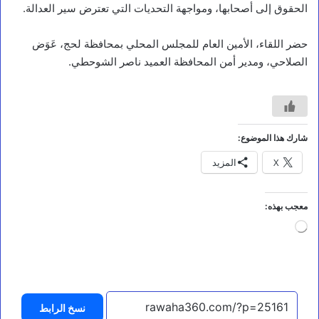
الحقوق إلى أصحابها، ومواجهة التحديات التي تعترض سير العدالة.
حضر اللقاء، الأمين العام للمجلس المحلي بمحافظة لحج، عَوَض
الصلاحي، ومدير أمن المحافظة العميد ناصر الشوحطي.
أخبار
ا
ل
شارك هذا الموضوع:
ن
X
المزيد
ص
ا
ل
ك
معجب بهذه:
ا
جاري
م
التحميل…
ل
ل
ل
ب
ي
نسخ الرابط
ا