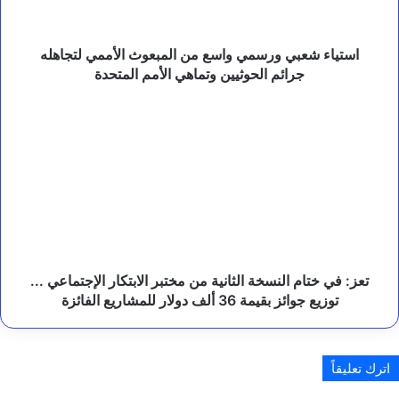
ي
لتجاهله
ا
و
جرائم
ب
الحوثيين
استياء شعبي ورسمي واسع من المبعوث الأممي لتجاهله
ا
وتماهي
جرائم الحوثيين وتماهي الأمم المتحدة
ك
الأمم
س
المتحدة
تعز:
ت
في
ا
ختام
ن
النسخة
.
الثانية
من
مختبر
الابتكار
الإجتماعي
...
تعز: في ختام النسخة الثانية من مختبر الابتكار الإجتماعي ...
توزيع
توزيع جوائز بقيمة 36 ألف دولار للمشاريع الفائزة
جوائز
بقيمة
36
اترك تعليقاً
ألف
دولار