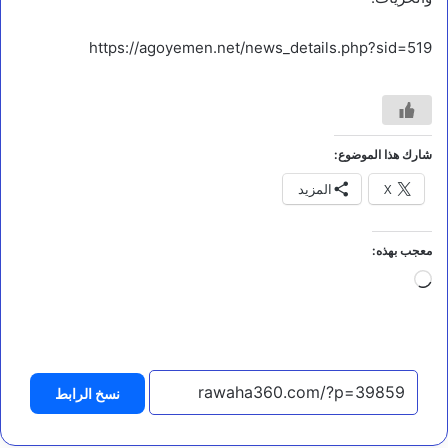
https://agoyemen.net/news_details.php?sid=519
مقالات
شارك هذا الموضوع:
ح
X
المزيد
ي
ن
ن
ص
معجب بهذه:
ن
جاري
ع
م
التحميل…
ا
ي
أ
ك
نسخ الرابط
ل
ن
ا