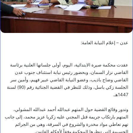
عدن – إعلام النيابة العامة:
عقدت محكمة صيرة الابتدائية، اليوم، أولى جلساتها العلنية برئاسة
القاضي نزار السمان، وبحضور رئيس نيابة استئناف جنوب عدن
القاضي وضاح باذيب، وعضو النيابة القاضي عبير فهيم، وأمين سر
الجلسة زكي باسل، وذلك للنظر في القضية الجنائية رقم (90) لسنة
1447هـ.
وتدور وقائع القضية حول المتهم عبدالله أحمد عبدالله المشولي،
المتهم بارتكاب جريمة قتل المجني عليه زكريا عزيز محمد، إلى جانب
تهم تعاطي مواد مخدرة والشروع في السرقة، وهي من الجرائم
الجسيمة التي تنظرها المحكمة وفقاً لأحكام القانون.