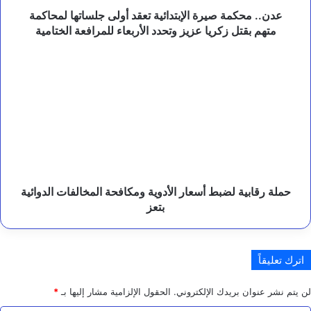
ع
بقتل
عدن.. محكمة صيرة الإبتدائية تعقد أولى جلساتها لمحاكمة
ل
زكريا
متهم بقتل زكريا عزيز وتحدد الأربعاء للمرافعة الختامية
ي
عزيز
م
وتحدد
حملة
ي
الأربعاء
رقابية
.
للمرافعة
لضبط
الختامية
أسعار
الأدوية
ومكافحة
المخالفات
الدوائية
بتعز
حملة رقابية لضبط أسعار الأدوية ومكافحة المخالفات الدوائية
بتعز
اترك تعليقاً
لن يتم نشر عنوان بريدك الإلكتروني.
الحقول الإلزامية مشار إليها بـ
*