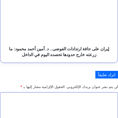
ت
على
ا
حافة
ن
ارتدادات
.
الفوضى..
د.
أمين
أحمد
محمود:
ما
إيران على حافة ارتدادات الفوضى.. د. أمين أحمد محمود: ما
زرعته
زرعته خارج حدودها تحصده اليوم في الداخل
خارج
حدودها
تحصده
اترك تعليقاً
اليوم
في
الداخل
لن يتم نشر عنوان بريدك الإلكتروني.
الحقول الإلزامية مشار إليها بـ
*
ا
ل
ت