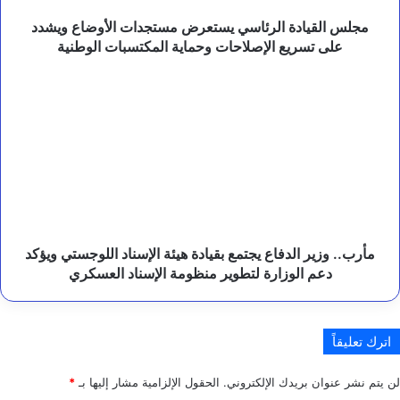
تسريع
ي
الإصلاحات
مجلس القيادة الرئاسي يستعرض مستجدات الأوضاع ويشدد
ز
وحماية
على تسريع الإصلاحات وحماية المكتسبات الوطنية
ا
المكتسبات
ل
الوطنية
ت
مأرب..
ع
وزير
ا
الدفاع
و
يجتمع
ن
بقيادة
و
هيئة
ح
الإسناد
م
اللوجستي
ا
ويؤكد
ي
دعم
ة
مأرب.. وزير الدفاع يجتمع بقيادة هيئة الإسناد اللوجستي ويؤكد
ا
الوزارة
دعم الوزارة لتطوير منظومة الإسناد العسكري
ل
لتطوير
ب
منظومة
ي
الإسناد
ئ
اترك تعليقاً
العسكري
ة
لن يتم نشر عنوان بريدك الإلكتروني.
الحقول الإلزامية مشار إليها بـ
*