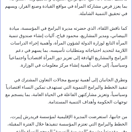
بما يعزز فرص مشاركة المرأة في مواقع القيادة وصنع القرار، ويسهم
في تحقيق التنمية الشاملة.
كما ناقش اللقاء، الذي حضرته مديرة البرامج في المؤسسة، ميادة
البيضاني، ومدير المشاريع، محمود قياح، آليات إنشاء صندوق تنمية
المرأة التابع لوزارة الدولة لشؤون المرأة، وأهمية إجراء الدراسات
اللازمة لتحديد احتياجاته ومتطلبات تأسيسه، بما يسهم في دعم
البرامج والمشاريع الهادفة إلى تعزيز دور المرأة اقتصادياً واجتماعياً
وسياسياً، إلى جانب أهمية إنشاء مركز معلومات في الوزارة.
وتطرق الجانبان إلى أهمية توسيع مجالات التعاون المشترك في
تنفيذ الخطط والبرامج التنموية التي تستهدف تمكين النساء اقتصادياً
وسياسياً، وتعزيز مشاركتهن الفاعلة في الحياة العامة، بما ينسجم مع
توجهات الحكومة وأهداف التنمية المستدامة.
من جانبها، استعرضت المديرة الإقليمية لمؤسسة فريدرش إيبرت،
الخطط والبرامج التي تعتزم المؤسسة تنفيذها خلال الفترة المقبلة،
وفي مقدمتها مشروع “المدرسة النسوية” الموجه للنساء والذي