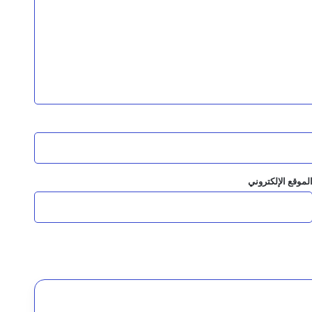
السقطري والشرجبي يناقشان احتياجات مديرية شحن بالمهرة في قطاعي الزراعة والمياه وتطوير المنفذ البري
ماية النمر العربي
لمانجروف بالمهرة
لموقع الإلكتروني
البيئة تعزيز التعاون وحماية البيئة