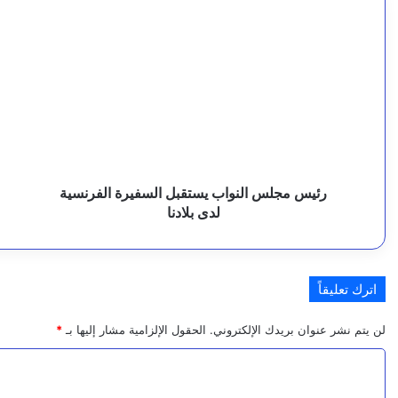
ل
رئيس
ر
مجلس
ا
ك
النواب
و
ا
يستقبل
ا
السفيرة
ي
7 أغسطس، 2026
م
الفرنسية
ب
11 مصابًا بينهم طفل وامرأة في هجوم لمليشا الحوثي استهدف أحياء مدنية بنجران
لدى
ا
ل
بلادنا
ل
ف
ل
د
رئيس مجلس النواب يستقبل السفيرة الفرنسية
6 أغسطس، 2026
ل
ا
لدى بلادنا
و
ب
ي
اترك تعليقاً
6 أغسطس، 2026
ا
بيان صادر عن قيادة قوات الطوارئ اليمنية – الفرقة الثا
لن يتم نشر عنوان بريدك الإلكتروني.
الحقول الإلزامية مشار إليها بـ
*
ن
ا
ا
ل
6 أغسطس، 2026