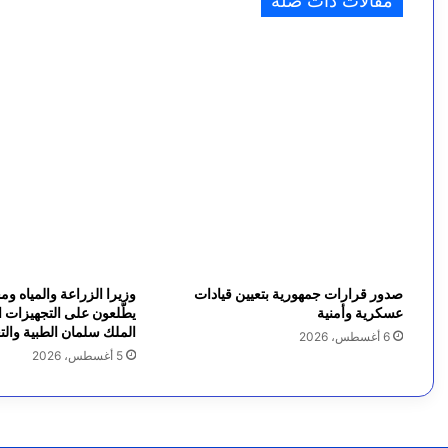
مقالات ذات صلة
تعيين أول قاضية أمريكية من أصول يمنية في ولاية مس
و
د
ي
ة
و
ت
ر
ك
صدور قرارات جمهورية بتعيين قيادات
وزيرا الزراعة والمياه و
ي
عسكرية وأمنية
يطّلعون على التجهيزات ال
الملك سلمان الطبية والتع
6 أغسطس، 2026
ا
5 أغسطس، 2026
و
ب