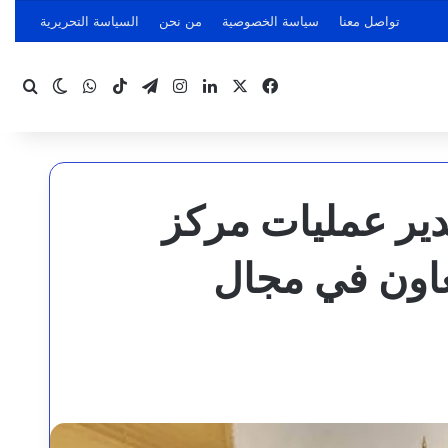
تواصل معنا
سياسة الخصوصية
من نحن
السياسة التحريرية
‫X
فيسبوك
لينكدإن
انستقرام
تيلقرام
‫TikTok
واتساب
بحث
الوضع ا
دير عمليات مركز
عاون في مجال