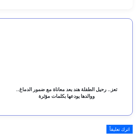
ر
ا
5 أغسطس، 2026
ا
تعز..
ع
رحيل
ش
ل
الطفلة
ا
ز
هند
ت
بعد
ث
5 أغسطس، 2026
ر
معاناة
ف
وكيل محافظة البيضاء يدعو إلى محاسبة المتطاولين على
مع
م
ا
ضمور
ب
الدماغ..
ا
ع
ووالدها
و
تعز.. رحيل الطفلة هند بعد معاناة مع ضمور الدماغ..
4 أغسطس، 2026
ة
يودعها
أ
ووالدها يودعها بكلمات مؤثرة
وزيرة الخارجية تطلع على سير العمل في سفارة اليمن 
بكلمات
ا
و
مؤثرة
ب
ت
ا
4 أغسطس، 2026
ل
اترك تعليقاً
رئيس مجلس القيادة: اليمن دخل مرحلة جديدة من استعادة