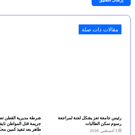
ه
ر
3 أغسطس، 2026
وزير المياه يدشن مشروع تسليم معدات حديثة لمؤسسة ا
ة
مقالات ذات صلة
ي
طّ
ل
ع
و
ن
ع
ل
رئيس جامعة تعز يشكل لجنة لمراجعة
شرطة مديرية القطن تضبط
رسوم سكن الطالبات
جريمة قتل المواطن ناي
ى
طاهر بعد تنفيذ كمين مح
3 أغسطس، 2026