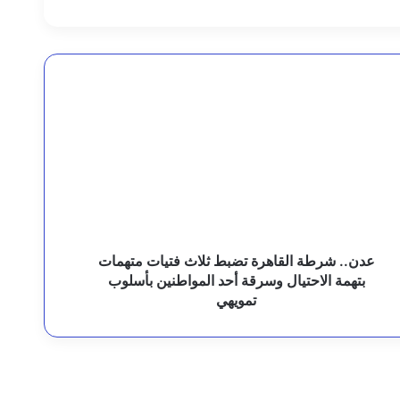
مجلس القيادة الرئاسي يشيد بوحدة مؤسسات الدولة وقدراتها المتنامية لردع تهديدات المليشيات الإرهابية
دن..
رطة
لقاهرة
ضبط
لاث
تيات
 القيادة وإحالتهم للقضاء العسكري
تهمات
تهمة
لاحتيال
سرقة
عدن.. شرطة القاهرة تضبط ثلاث فتيات متهمات
حد
بتهمة الاحتيال وسرقة أحد المواطنين بأسلوب
بالرياض
لمواطنين
تمويهي
أسلوب
مويهي
 المبادرة وبناء الدولة