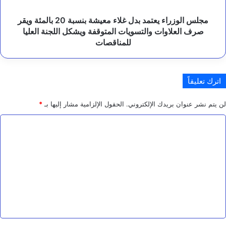
ب
بالمئة
ي
ويقر
ة
مجلس الوزراء يعتمد بدل غلاء معيشة بنسبة 20 بالمئة ويقر
و
صرف
صرف العلاوات والتسويات المتوقفة ويشكل اللجنة العليا
ا
العلاوات
للمناقصات
ل
والتسويات
ت
المتوقفة
ع
ويشكل
ل
اترك تعليقاً
اللجنة
ي
العليا
م
للمناقصات
لن يتم نشر عنوان بريدك الإلكتروني.
الحقول الإلزامية مشار إليها بـ
*
ي
ة
ا
ب
ا
ل
ل
ت
غ
ي
ع
ض
ة
ل
ي
ق