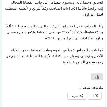
السابق لاجتماعاته، ومستوى تنفيذها، إلى جانب القضايا المحالة
ل
ز
إليه، واتخذ بشأنها الإجراءات المناسبة وفقاً للوائح والأنظمة المنظمة
ر
لعمل الوزارة.
ا
ع
وأقر المجلس خلال الاجتماع، الترقيات الدورية المستحقة لـ 14 ألفاً
ة
و
و698 ضابطاً، و77 ألفاً و217 من صف الضباط والأفراد من منتسبي
ا
وزارة الداخلية، حتى دورة مارس 2026م.
ل
م
ي
كما ناقش المجلس عدداً من الموضوعات المتعلقة بتطوير الأداء
ا
الأمني والإداري، وسبل تعزيز كفاءة الأجهزة الشرطية، بما يسهم في
ه
رفع مستوى الجاهزية الأمنية.
و
م
ح
ا
ف
ظ
شارك هذا الموضوع:
ا
ل
X
المزيد
م
ه