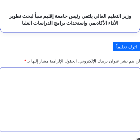
سبأ
لبحث
تطوير
وزير التعليم العالي يلتقي رئيس جامعة إقليم سبأ لبحث تطوير
الأداء
الأداء الأكاديمي واستحداث برامج الدراسات العليا
الأكاديمي
واستحداث
برامج
اترك تعليقاً
الدراسات
العليا
لن يتم نشر عنوان بريدك الإلكتروني.
الحقول الإلزامية مشار إليها بـ
*
ا
ل
ت
ع
ل
ي
ق
*
الاسم